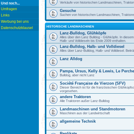
Verkäufe von historischen Landmaschinen, Traktor
Und noch...
Umfragen
Gesuche
Suchen von historischen Landmaschinen, Traktore
Links
Werbung bei uns
HISTORISCHE LANDMASCHINEN
Datenschutzklausel
Lanz-Bulldog, Glühköpfe
Alles über den Lanz Bulldog - Glühköpfe. In diese
Halb- und Volldieseln bis Ende 2009 enthalten.
Lanz-Bulldog, Halb- und Volldiesel
Alles über Lanz-Bulldog, Halb- und Volldiesel. Beitr
Lanz Alldog
Pampa, Ursus, Kelly & Lewis, Le Perch
Bulldog, aber nicht Lanz
Société Française de Vierzon (SFV)
Dieser Bereich ist für die französischen Glühkop
vorgesehen.
andere Traktoren
Alle Traktoren außer Lanz-Bulldog
Landmaschinen und Standmotoren
Maschinen aus der Landwirtschaft
allgemeine Technik
Replikate