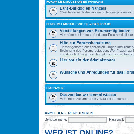
FORUM DE DISCUSSION EN FRANÇAIS
Lanz-Bulldog en français
C'est le forum de discussion du language français 
RUND UM LANZBULLDOG.DE & DAS FORUM
Vorstellungen von Forumsmitgliedern
Hier können sich neue (und alte) Forumsmitglieder 
Hilfe zur Forumsbenutzung
Hierher gehören ausschließlich Fragen und Anmerku
Bedienung des Forums befassen. Wer Fragen zu S
sonst noch dazu gehört, hat, platziere diese bitte i
Hier spricht der Administrator
Wünsche und Anregungen für das For
UMFRAGEN
Das wollten wir einmal wissen
Hier finden Sie Umfragen zu aktuellen Themen.
ANMELDEN
•
REGISTRIEREN
Benutzername:
Passwort:
WER IST ONLINE?