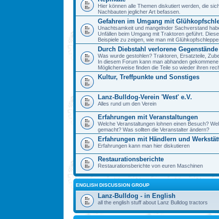
Hier können alle Themen diskutiert werden, die sic
Nachbauten jeglicher Art befassen.
Gefahren im Umgang mit Glühkopfschl
Unachtsamkeit und mangelnder Sachverstand haben 
Unfällen beim Umgang mit Traktoren geführt. Diese
Beispiele zu zeigen, wie man mit Glühkopfschlepp
Durch Diebstahl verlorene Gegenstände
Was wurde gestohlen? Traktoren, Ersatzteile, Zube
In diesem Forum kann man abhanden gekommene 
Möglicherweise finden die Teile so wieder ihren re
Kultur, Treffpunkte und Sonstiges
Lanz-Bulldog-Verein 'West' e.V.
Alles rund um den Verein
Erfahrungen mit Veranstaltungen
Welche Veranstaltungen lohnen einen Besuch? We
gemacht? Was sollten die Veranstalter ändern?
Erfahrungen mit Händlern und Werkstät
Erfahrungen kann man hier diskutieren
Restaurationsberichte
Restaurationsberichte von euren Maschinen
ENGLISH DISCUSSION GROUP
Lanz-Bulldog - in English
all the english stuff about Lanz Bulldog tractors