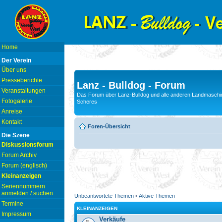
Home
Der Verein
Über uns
Presseberichte
Lanz - Bulldog - Forum
Veranstaltungen
Das Forum über Lanz-Bulldog und alle anderen Landmaschin
Fotogalerie
Scheres
Anreise
Kontakt
Foren-Übersicht
Die Szene
Diskussionsforum
Forum Archiv
Forum (englisch)
Kleinanzeigen
Seriennummern
anmelden / suchen
Unbeantwortete Themen
•
Aktive Themen
Termine
KLEINANZEIGEN
Impressum
Verkäufe