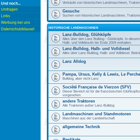
Verkäufe von historischen Landmaschinen, Traktor
Und noch...
Umfragen
Gesuche
Suchen von historischen Landmaschinen, Traktore
Links
Werbung bei uns
HISTORISCHE LANDMASCHINEN
Datenschutzklausel
Lanz-Bulldog, Glühköpfe
Alles über den Lanz Bulldog - Glühköpfe. In diese
Halb- und Volldieseln bis Ende 2009 enthalten.
Lanz-Bulldog, Halb- und Volldiesel
Alles über Lanz-Bulldog, Halb- und Volldiesel. Beitr
Lanz Alldog
Pampa, Ursus, Kelly & Lewis, Le Perch
Bulldog, aber nicht Lanz
Société Française de Vierzon (SFV)
Dieser Bereich ist für die französischen Glühkop
vorgesehen.
andere Traktoren
Alle Traktoren außer Lanz-Bulldog
Landmaschinen und Standmotoren
Maschinen aus der Landwirtschaft
allgemeine Technik
Replikate