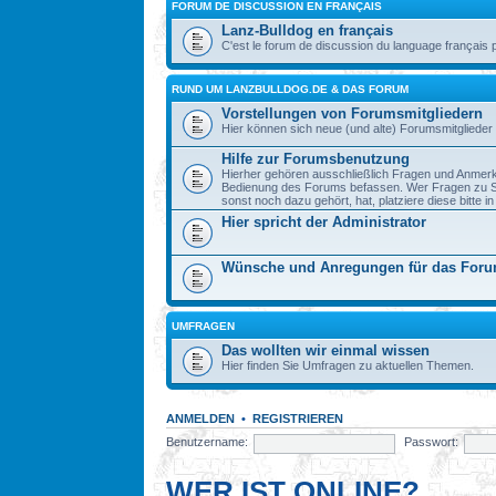
FORUM DE DISCUSSION EN FRANÇAIS
Lanz-Bulldog en français
C'est le forum de discussion du language français 
RUND UM LANZBULLDOG.DE & DAS FORUM
Vorstellungen von Forumsmitgliedern
Hier können sich neue (und alte) Forumsmitglieder 
Hilfe zur Forumsbenutzung
Hierher gehören ausschließlich Fragen und Anmerku
Bedienung des Forums befassen. Wer Fragen zu S
sonst noch dazu gehört, hat, platziere diese bitte i
Hier spricht der Administrator
Wünsche und Anregungen für das For
UMFRAGEN
Das wollten wir einmal wissen
Hier finden Sie Umfragen zu aktuellen Themen.
ANMELDEN
•
REGISTRIEREN
Benutzername:
Passwort:
WER IST ONLINE?