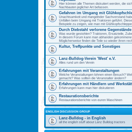
Hier können alle Themen diskutiert werden, die sic
Nachbauten jeglicher Art befassen.
Gefahren im Umgang mit Glühkopfschl
Unachtsamkeit und mangelnder Sachverstand haben 
Unfällen beim Umgang mit Traktoren geführt. Diese
Beispiele zu zeigen, wie man mit Glühkopfschlepp
Durch Diebstahl verlorene Gegenstände
Was wurde gestohlen? Traktoren, Ersatzteile, Zube
In diesem Forum kann man abhanden gekommene 
Möglicherweise finden die Teile so wieder ihren re
Kultur, Treffpunkte und Sonstiges
Lanz-Bulldog-Verein 'West' e.V.
Alles rund um den Verein
Erfahrungen mit Veranstaltungen
Welche Veranstaltungen lohnen einen Besuch? We
gemacht? Was sollten die Veranstalter ändern?
Erfahrungen mit Händlern und Werkstät
Erfahrungen kann man hier diskutieren
Restaurationsberichte
Restaurationsberichte von euren Maschinen
ENGLISH DISCUSSION GROUP
Lanz-Bulldog - in English
all the english stuff about Lanz Bulldog tractors