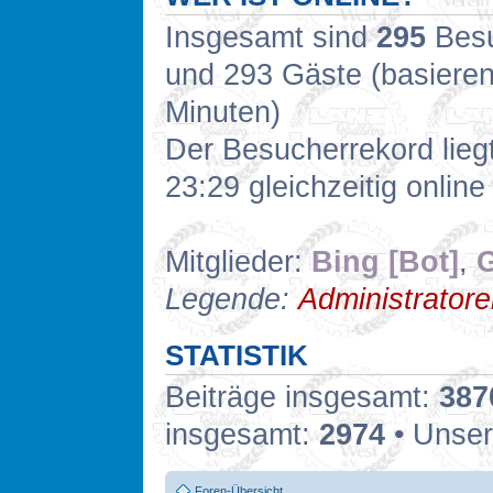
Insgesamt sind
295
Besuc
und 293 Gäste (basieren
Minuten)
Der Besucherrekord lieg
23:29 gleichzeitig online
Mitglieder:
Bing [Bot]
,
G
Legende:
Administrator
STATISTIK
Beiträge insgesamt:
387
insgesamt:
2974
• Unser
Foren-Übersicht