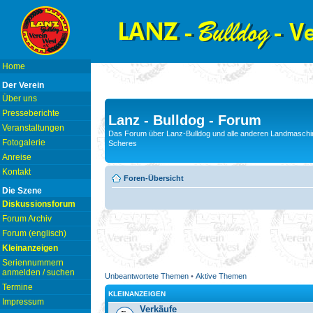
Home
Der Verein
Über uns
Presseberichte
Lanz - Bulldog - Forum
Veranstaltungen
Das Forum über Lanz-Bulldog und alle anderen Landmaschin
Fotogalerie
Scheres
Anreise
Kontakt
Foren-Übersicht
Die Szene
Diskussionsforum
Forum Archiv
Forum (englisch)
Kleinanzeigen
Seriennummern
anmelden / suchen
Unbeantwortete Themen
•
Aktive Themen
Termine
KLEINANZEIGEN
Impressum
Verkäufe