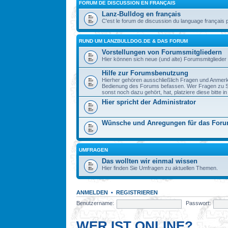
FORUM DE DISCUSSION EN FRANÇAIS
Lanz-Bulldog en français
C'est le forum de discussion du language français 
RUND UM LANZBULLDOG.DE & DAS FORUM
Vorstellungen von Forumsmitgliedern
Hier können sich neue (und alte) Forumsmitglieder 
Hilfe zur Forumsbenutzung
Hierher gehören ausschließlich Fragen und Anmerku
Bedienung des Forums befassen. Wer Fragen zu S
sonst noch dazu gehört, hat, platziere diese bitte i
Hier spricht der Administrator
Wünsche und Anregungen für das For
UMFRAGEN
Das wollten wir einmal wissen
Hier finden Sie Umfragen zu aktuellen Themen.
ANMELDEN
•
REGISTRIEREN
Benutzername:
Passwort:
WER IST ONLINE?