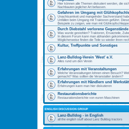
Hier können alle Themen diskutiert werden, die sic
Nachbauten jeglicher Art befassen.
Gefahren im Umgang mit Glühkopfschl
Unachtsamkeit und mangelnder Sachverstand haben 
Unfällen beim Umgang mit Traktoren geführt. Diese
Beispiele zu zeigen, wie man mit Glühkopfschlepp
Durch Diebstahl verlorene Gegenstände
Was wurde gestohlen? Traktoren, Ersatzteile, Zube
In diesem Forum kann man abhanden gekommene 
Möglicherweise finden die Teile so wieder ihren re
Kultur, Treffpunkte und Sonstiges
Lanz-Bulldog-Verein 'West' e.V.
Alles rund um den Verein
Erfahrungen mit Veranstaltungen
Welche Veranstaltungen lohnen einen Besuch? We
gemacht? Was sollten die Veranstalter ändern?
Erfahrungen mit Händlern und Werkstät
Erfahrungen kann man hier diskutieren
Restaurationsberichte
Restaurationsberichte von euren Maschinen
ENGLISH DISCUSSION GROUP
Lanz-Bulldog - in English
all the english stuff about Lanz Bulldog tractors