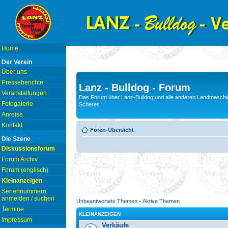
Home
Der Verein
Über uns
Presseberichte
Lanz - Bulldog - Forum
Veranstaltungen
Das Forum über Lanz-Bulldog und alle anderen Landmaschin
Fotogalerie
Scheres
Anreise
Kontakt
Foren-Übersicht
Die Szene
Diskussionsforum
Forum Archiv
Forum (englisch)
Kleinanzeigen
Seriennummern
anmelden / suchen
Unbeantwortete Themen
•
Aktive Themen
Termine
KLEINANZEIGEN
Impressum
Verkäufe