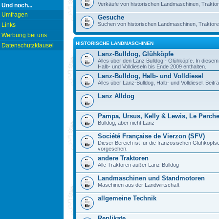
Verkäufe von historischen Landmaschinen, Traktor
Und noch...
Umfragen
Gesuche
Suchen von historischen Landmaschinen, Traktore
Links
Werbung bei uns
HISTORISCHE LANDMASCHINEN
Datenschutzklausel
Lanz-Bulldog, Glühköpfe
Alles über den Lanz Bulldog - Glühköpfe. In diese
Halb- und Volldieseln bis Ende 2009 enthalten.
Lanz-Bulldog, Halb- und Volldiesel
Alles über Lanz-Bulldog, Halb- und Volldiesel. Beitr
Lanz Alldog
Pampa, Ursus, Kelly & Lewis, Le Perch
Bulldog, aber nicht Lanz
Société Française de Vierzon (SFV)
Dieser Bereich ist für die französischen Glühkop
vorgesehen.
andere Traktoren
Alle Traktoren außer Lanz-Bulldog
Landmaschinen und Standmotoren
Maschinen aus der Landwirtschaft
allgemeine Technik
Replikate