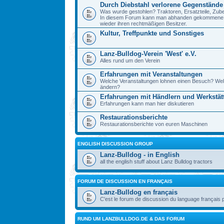
Durch Diebstahl verlorene Gegenstände
Was wurde gestohlen? Traktoren, Ersatzteile, Zube
In diesem Forum kann man abhanden gekommene Ge
wieder ihren rechtmäßigen Besitzer.
Kultur, Treffpunkte und Sonstiges
Lanz-Bulldog-Verein 'West' e.V.
Alles rund um den Verein
Erfahrungen mit Veranstaltungen
Welche Veranstaltungen lohnen einen Besuch? Wel
ändern?
Erfahrungen mit Händlern und Werkstät
Erfahrungen kann man hier diskutieren
Restaurationsberichte
Restaurationsberichte von euren Maschinen
ENGLISH DISCUSSION GROUP
Lanz-Bulldog - in English
all the english stuff about Lanz Bulldog tractors
FORUM DE DISCUSSION EN FRANÇAIS
Lanz-Bulldog en français
C'est le forum de discussion du language français 
RUND UM LANZBULLDOG.DE & DAS FORUM