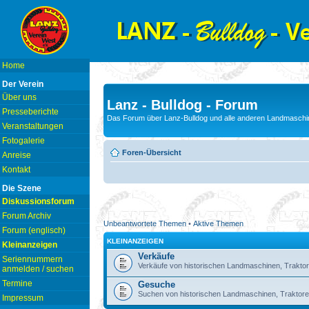
Home
Der Verein
Über uns
Lanz - Bulldog - Forum
Presseberichte
Das Forum über Lanz-Bulldog und alle anderen Landmaschin
Veranstaltungen
Fotogalerie
Foren-Übersicht
Anreise
Kontakt
Die Szene
Diskussionsforum
Forum Archiv
Unbeantwortete Themen
•
Aktive Themen
Forum (englisch)
KLEINANZEIGEN
Kleinanzeigen
Verkäufe
Seriennummern
Verkäufe von historischen Landmaschinen, Traktor
anmelden / suchen
Termine
Gesuche
Suchen von historischen Landmaschinen, Traktore
Impressum