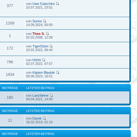
von
Uwe Gatschke
377
10.07.2021, 23:51
von
Socke
1209
14.09.2024, 00:50
von
Theo S.
1
02.03.2008, 12:09
von
Tiger01bm
172
23.02.2022, 06:44
von
HöHö
796
02.07.2022, 07:57
von
Käpten Blaubär
1934
09.08.2023, 16:51
BEITRÄGE
LETZTER BEITRAG
von
Lanzfahrer
180
04.04.2021, 14:00
BEITRÄGE
LETZTER BEITRAG
von
Darek
11
18.02.2019, 01:10
BEITRÄGE
LETZTER BEITRAG