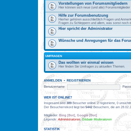
Vorstellungen von Forumsmitgliedern
Hier können sich neue (und alte) Forumsmitglieder 
Hilfe zur Forumsbenutzung
Hierher gehören ausschließlich Fragen und Anmer
Fragen zu Schleppern und allem, was sonst noch dazu
Hier spricht der Administrator
Wünsche und Anregungen für das For
UMFRAGEN
Das wollten wir einmal wissen
Hier finden Sie Umfragen zu aktuellen Themen.
ANMELDEN
•
REGISTRIEREN
Benutzername:
Passw
WER IST ONLINE?
Insgesamt sind
389
Besucher online: 2 registrierte, 0 unsich
Der Besucherrekord liegt bei
5442
Besuchern, die am 28.02.20
Mitglieder:
Bing [Bot]
,
Google [Bot]
Legende:
Administratoren
,
Globale Moderatoren
STATISTIK