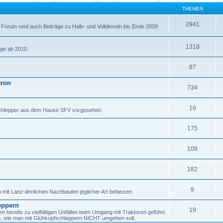
THEMEN
2941
 Forum sind auch Beiträge zu Halb- und Volldieseln bis Ende 2009
1318
äge ab 2010.
87
eron
734
16
fschlepper aus dem Hause SFV vorgesehen.
175
108
182
9
h mit Lanz-ähnlichen Nachbauten jeglicher Art befassen.
eppern
19
ereits zu vielfältigen Unfällen beim Umgang mit Traktoren geführt.
en, wie man mit Glühkopfschleppern NICHT umgehen soll.