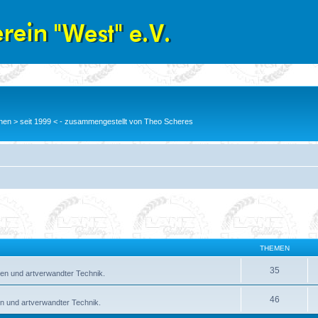
en > seit 1999 < - zusammengestellt von Theo Scheres
THEMEN
35
en und artverwandter Technik.
46
n und artverwandter Technik.