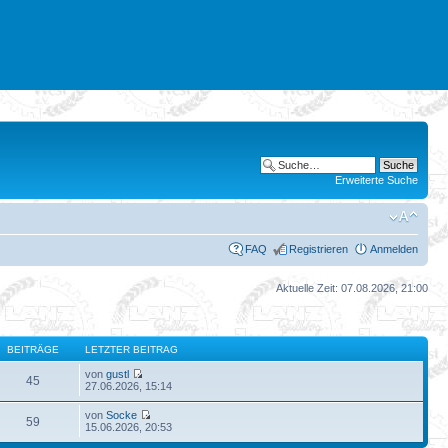
Erweiterte Suche
FAQ
Registrieren
Anmelden
Aktuelle Zeit: 07.08.2026, 21:00
BEITRÄGE
LETZTER BEITRAG
von
gustl
45
27.06.2026, 15:14
von
Socke
59
15.06.2026, 20:53