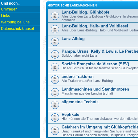
Und noch...
HISTORISCHE LANDMASCHINEN
Umfragen
Lanz-Bulldog, Glühköpfe
Links
Alles über den Lanz Bulldog - Glühköpfe. In diesem
enthalten.
Werbung bei uns
Lanz-Bulldog, Halb- und Volldiesel
Datenschutzklausel
Alles über Lanz-Bulldog, Halb- und Volldiesel. Beitr
Lanz Alldog
Pampa, Ursus, Kelly & Lewis, Le Perch
Bulldog, aber nicht Lanz
Société Française de Vierzon (SFV)
Dieser Bereich ist für die französischen Glühkop
andere Traktoren
Alle Traktoren außer Lanz-Bulldog
Landmaschinen und Standmotoren
Maschinen aus der Landwirtschaft
allgemeine Technik
Replikate
Hier können alle Themen diskutiert werden, die sic
Gefahren im Umgang mit Glühkopfschl
Unachtsamkeit und mangelnder Sachverstand haben b
Dieses Forum soll dazu dienen, Beispiele zu zeig