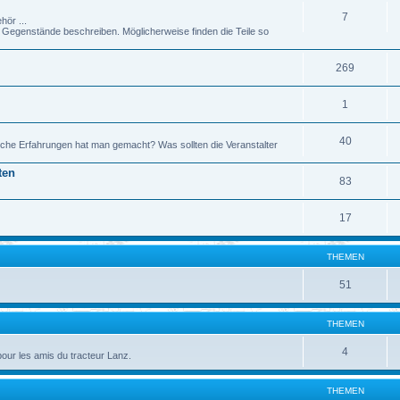
7
hör ...
genstände beschreiben. Möglicherweise finden die Teile so
269
1
40
che Erfahrungen hat man gemacht? Was sollten die Veranstalter
ten
83
17
THEMEN
51
THEMEN
4
pour les amis du tracteur Lanz.
THEMEN