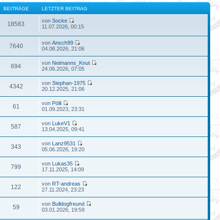
BEITRÄGE
LETZTER BEITRAG
von
Socke
18583
11.07.2026, 00:15
von
Ansch99
7640
04.08.2026, 21:06
von
Neimanns_Knut
694
24.06.2026, 07:05
von
Stephan-1975
4342
20.12.2025, 21:06
von
Pölli
61
01.09.2023, 23:31
von
LukeV1
587
13.04.2025, 09:41
von
Lanz9531
343
05.06.2026, 19:20
von
Lukas35
799
17.11.2025, 14:09
von
RT-andreas
122
27.11.2024, 23:23
von
Bulldogfreund
59
03.01.2026, 19:59