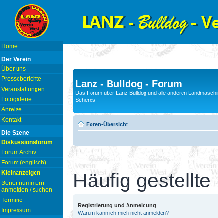
Home
Der Verein
Über uns
Presseberichte
Lanz - Bulldog - Forum
Veranstaltungen
Das Forum über Lanz-Bulldog und alle anderen Landmaschin
Fotogalerie
Scheres
Anreise
Kontakt
Foren-Übersicht
Die Szene
Diskussionsforum
Forum Archiv
Forum (englisch)
Kleinanzeigen
Häufig gestellte
Seriennummern
anmelden / suchen
Termine
Registrierung und Anmeldung
Impressum
Warum kann ich mich nicht anmelden?