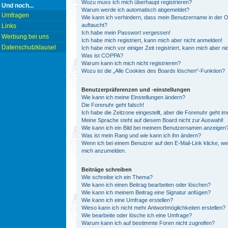
Wozu muss ich mich überhaupt registrieren?
Und noch...
Warum werde ich automatisch abgemeldet?
Umfragen
Wie kann ich verhindern, dass mein Benutzername in der On
auftaucht?
Links
Ich habe mein Passwort vergessen!
Werbung bei uns
Ich habe mich registriert, kann mich aber nicht anmelden!
Datenschutzklausel
Ich habe mich vor einiger Zeit registriert, kann mich aber 
Was ist COPPA?
Warum kann ich mich nicht registrieren?
Wozu ist die „Alle Cookies des Boards löschen“-Funktion?
Benutzerpräferenzen und -einstellungen
Wie kann ich meine Einstellungen ändern?
Die Forenuhr geht falsch!
Ich habe die Zeitzone eingestellt, aber die Forenuhr geht i
Meine Sprache steht auf diesem Board nicht zur Auswahl!
Wie kann ich ein Bild bei meinem Benutzernamen anzeigen
Was ist mein Rang und wie kann ich ihn ändern?
Wenn ich bei einem Benutzer auf den E-Mail-Link klicke, we
mich anzumelden.
Beiträge schreiben
Wie schreibe ich ein Thema?
Wie kann ich einen Beitrag bearbeiten oder löschen?
Wie kann ich meinem Beitrag eine Signatur anfügen?
Wie kann ich eine Umfrage erstellen?
Wieso kann ich nicht mehr Antwortmöglichkeiten erstellen?
Wie bearbeite oder lösche ich eine Umfrage?
Warum kann ich auf bestimmte Foren nicht zugreifen?