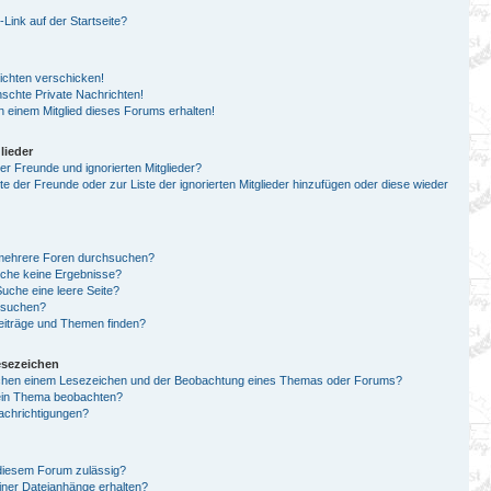
ink auf der Startseite?
ichten verschicken!
chte Private Nachrichten!
 einem Mitglied dieses Forums erhalten!
lieder
er Freunde und ignorierten Mitglieder?
ste der Freunde oder zur Liste der ignorierten Mitglieder hinzufügen oder diese wieder
 mehrere Foren durchsuchen?
uche keine Ergebnisse?
che eine leere Seite?
n suchen?
eiträge und Themen finden?
esezeichen
schen einem Lesezeichen und der Beobachtung eines Themas oder Forums?
 ein Thema beobachten?
achrichtigungen?
diesem Forum zulässig?
einer Dateianhänge erhalten?