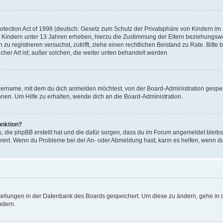
ection Act of 1998 (deutsch: Gesetz zum Schutz der Privatsphäre von Kindern im In
 Kindern unter 13 Jahren erheben, hierzu die Zustimmung der Eltern beziehungsw
ich zu registrieren versuchst, zutrifft, ziehe einen rechtlichen Beistand zu Rate. 
icher Art ist; außer solchen, die weiter unten behandelt werden.
zername, mit dem du dich anmelden möchtest, von der Board-Administration gesper
en. Um Hilfe zu erhalten, wende dich an die Board-Administration.
unktion?
s, die phpBB erstellt hat und die dafür sorgen, dass du im Forum angemeldet bleib
tiviert. Wenn du Probleme bei der An- oder Abmeldung hast, kann es helfen, wenn d
stellungen in der Datenbank des Boards gespeichert. Um diese zu ändern, gehe in d
ndern.