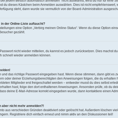
ei jedem Besuch automatisch anmelden“ nicht auswählst, wirst du nur für eine S
nst du dieses Kästchen beim Anmelden auswählen. Dies ist nicht empfehlenswert, 
 Verfügung steht, dann wurde sie vermutlich von der Board-Administration ausgescha
in der Online-Liste auftaucht?
nstellungen eine Option „Verbirg meinen Online-Status“. Wenn du diese Option eins
 Besucher gezählt.
s Passwort nicht wieder mitteilen, du kannst es jedoch zurücksetzen. Dies machst 
dich schnell wieder anmelden können.
melden!
n und das richtige Passwort eingegeben hast. Wenn diese stimmen, dann gibt es 
ltern oder deiner Erziehungsberechtigten den Anweisungen folgen, die du erhalten has
ten Mitglieder erst freigeschaltet werden – entweder musst du dies selbst erledige
l erhalten hast, folge den dort enthaltenen Anweisungen. Ansonsten prüfe, ob du d
, dass deine E-Mail-Adresse korrekt eingegeben wurde, dann kontaktiere einen Admin
ich aber nicht mehr anmelden?!
nto aus verschieden Gründen deaktiviert oder gelöscht hat. Außerdem löschen viele
ern. Registriere dich einfach erneut und nimm aktiv an den Diskussionen teil!