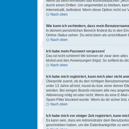
Wenn du beim Anmelden das Kontrollkästchen „Mich b
durch einen Dritten. Um angemeldet zu bleiben, kan
Internetcafé, befindest. Wenn diese Option nicht zur
Nach oben
Wie kann ich verhindern, dass mein Benutzername 
In deinem persönlichen Bereich findest du in den Ei
Online-Status sehen. Du wirst dann als unsichtbarer
Nach oben
Ich habe mein Passwort vergessen!
Das ist nicht schlimm! Wir können dir zwar dein alte
klickst und den Anweisungen folgst. So solltest du 
Nach oben
Ich habe mich registriert, kann mich aber nicht an
Überprüfe zuerst, ob du den richtigen Benutzername
unter 13 Jahre alt bist, musst du bzw. einer deiner E
werden. Bei einigen Boards müssen alle neu angemelde
Aktivierung nötig ist oder nicht. Wenn du eine E-Mai
Spam-Filter blockiert wurde. Wenn du dir sicher bist
Nach oben
Ich habe mich vor einiger Zeit registriert, kann m
Es kann sein, dass ein Administrator dein Benutzerko
geschrieben haben, um die Datenbankgröße zu verring