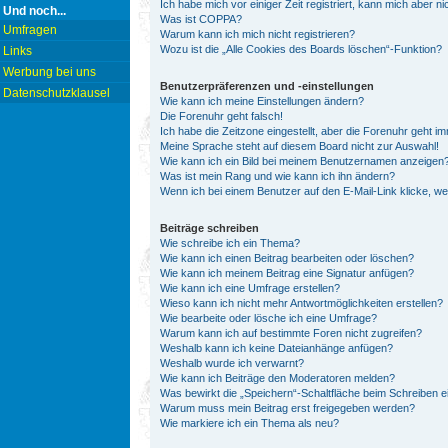
Ich habe mich vor einiger Zeit registriert, kann mich aber 
Und noch...
Was ist COPPA?
Umfragen
Warum kann ich mich nicht registrieren?
Wozu ist die „Alle Cookies des Boards löschen“-Funktion?
Links
Werbung bei uns
Benutzerpräferenzen und -einstellungen
Datenschutzklausel
Wie kann ich meine Einstellungen ändern?
Die Forenuhr geht falsch!
Ich habe die Zeitzone eingestellt, aber die Forenuhr geht i
Meine Sprache steht auf diesem Board nicht zur Auswahl!
Wie kann ich ein Bild bei meinem Benutzernamen anzeigen
Was ist mein Rang und wie kann ich ihn ändern?
Wenn ich bei einem Benutzer auf den E-Mail-Link klicke, w
Beiträge schreiben
Wie schreibe ich ein Thema?
Wie kann ich einen Beitrag bearbeiten oder löschen?
Wie kann ich meinem Beitrag eine Signatur anfügen?
Wie kann ich eine Umfrage erstellen?
Wieso kann ich nicht mehr Antwortmöglichkeiten erstellen?
Wie bearbeite oder lösche ich eine Umfrage?
Warum kann ich auf bestimmte Foren nicht zugreifen?
Weshalb kann ich keine Dateianhänge anfügen?
Weshalb wurde ich verwarnt?
Wie kann ich Beiträge den Moderatoren melden?
Was bewirkt die „Speichern“-Schaltfläche beim Schreiben e
Warum muss mein Beitrag erst freigegeben werden?
Wie markiere ich ein Thema als neu?