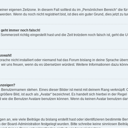
einer eigenen Zeitzone. In diesem Fall solltest du im „Persönlichen Bereich“ die für
rden. Wenn du noch nicht registriert bist, ist dies ein guter Grund, dies jetzt zu tu
r geht immer noch falsch!
Sommerzeit richtig eingestellt hast und die Zeit trotzdem noch falsch ist, geht die U
uswahl!
rache nicht installiert oder niemand hat das Forum bislang in deine Sprache überse
ürden wir uns freuen, wenn du es übersetzen würdest. Weitere Informationen dazu 
anzeigen?
 Benutzernamen stehen. Eines dieser Bilder ist meist mit deinem Rang verknüpft: O
ößere Bild, ist auch als „Avatar“ bezeichnet. Es handelt sich hierbei in der Rege
d wie die Benutzer Avatare benutzen können. Wenn du keinen Avatar benutzen darfs
n an, wie viele Beiträge du bislang erstellt hast oder identifizieren bestimmte 
on der Board-Administration festgelegt wurden. Bitte schreibe keine sinnlosen Be