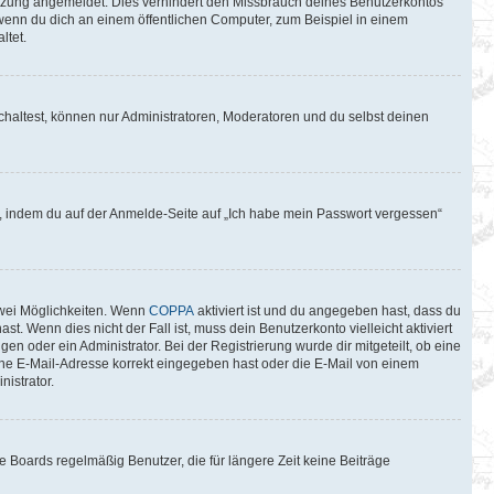
itzung angemeldet. Dies verhindert den Missbrauch deines Benutzerkontos
wenn du dich an einem öffentlichen Computer, zum Beispiel in einem
ltet.
chaltest, können nur Administratoren, Moderatoren und du selbst deinen
du, indem du auf der Anmelde-Seite auf „Ich habe mein Passwort vergessen“
zwei Möglichkeiten. Wenn
COPPA
aktiviert ist und du angegeben hast, dass du
t. Wenn dies nicht der Fall ist, muss dein Benutzerkonto vielleicht aktiviert
n oder ein Administrator. Bei der Registrierung wurde dir mitgeteilt, ob eine
eine E-Mail-Adresse korrekt eingegeben hast oder die E-Mail von einem
istrator.
 Boards regelmäßig Benutzer, die für längere Zeit keine Beiträge