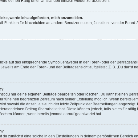
or wird deinen Rang unter Umständen einfach wieder zurücksetzen.
licke, werde ich aufgefordert, mich anzumelden.
Mail-Funktion für Nachrichten an andere Benutzer nutzen, falls diese von der Boar
cke auf das entsprechende Symbol, entweder in der Foren- oder der Beitragsansicht
 jeweils am Ende der Foren- und der Beitragsansicht aufgelistet. Z. B. „Du darfst
n?
nnst du nur deine eigenen Beiträge bearbeiten oder löschen. Du kannst einen Beit
nur für einen begrenzten Zeitraum nach seiner Erstellung möglich. Wenn bereits jem
ird sowohl die Anzahl als auch der letzte Zeitpunkt der Bearbeitungen angezeigt.
rator deinen Beitrag überarbeitet hat. Diese können jedoch, falls sie es für nötig 
löschen können, wenn bereits jemand darauf geantwortet hat.
n?
 du zunächst eine solche in den Einstellungen in deinem persönlichen Bereich ent