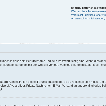
phpBB3 betreffende Fragen
Wer hat diese Forensoftware e
Warum ist Funktion x oder y ni
An wen soll ich mich wenden, 
 zunächst, dass dein Benutzername und dein Passwort richtig sind. Wenn dies der F
Konfigurationsproblem mit der Website vorliegt, welches ein Administrator lösen mu
Board-Administration dieses Forums entscheidet, ob du registriert sein musst, um Bei
eispiel Avatarbilder, Private Nachrichten, E-Mail-Versand an andere Mitglieder, Be
gt.