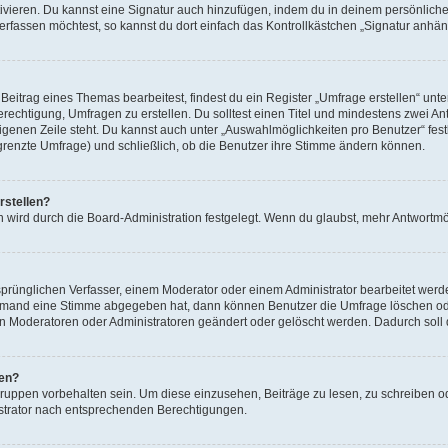
ivieren. Du kannst eine Signatur auch hinzufügen, indem du in deinem persönlich
rfassen möchtest, so kannst du dort einfach das Kontrollkästchen „Signatur anhän
itrag eines Themas bearbeitest, findest du ein Register „Umfrage erstellen“ unter
erechtigung, Umfragen zu erstellen. Du solltest einen Titel und mindestens zwei 
 eigenen Zeile steht. Du kannst auch unter „Auswahlmöglichkeiten pro Benutzer“ fes
egrenzte Umfrage) und schließlich, ob die Benutzer ihre Stimme ändern können.
rstellen?
 wird durch die Board-Administration festgelegt. Wenn du glaubst, mehr Antwortmög
rünglichen Verfasser, einem Moderator oder einem Administrator bearbeitet werd
iemand eine Stimme abgegeben hat, dann können Benutzer die Umfrage löschen oder
 Moderatoren oder Administratoren geändert oder gelöscht werden. Dadurch soll 
fen?
ppen vorbehalten sein. Um diese einzusehen, Beiträge zu lesen, zu schreiben 
strator nach entsprechenden Berechtigungen.