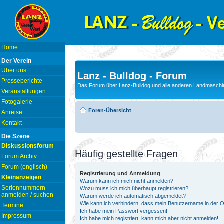
Home
Der Verein
Über uns
Lanz - Bulldog - Forum
Presseberichte
Das Forum über Lanz-Bulldog und alle anderen Landmaschin
Veranstaltungen
Fotogalerie
Foren-Übersicht
Anreise
Kontakt
Die Szene
Diskussionsforum
Häufig gestellte Fragen
Forum Archiv
Forum (englisch)
Registrierung und Anmeldung
Kleinanzeigen
Warum kann ich mich nicht anmelden?
Seriennummern
Wozu muss ich mich überhaupt registrieren?
anmelden / suchen
Warum werde ich automatisch abgemeldet?
Wie kann ich verhindern, dass mein Benutzername in der On
Termine
Ich habe mein Passwort vergessen!
Impressum
Ich habe mich registriert, kann mich aber nicht anmelden!