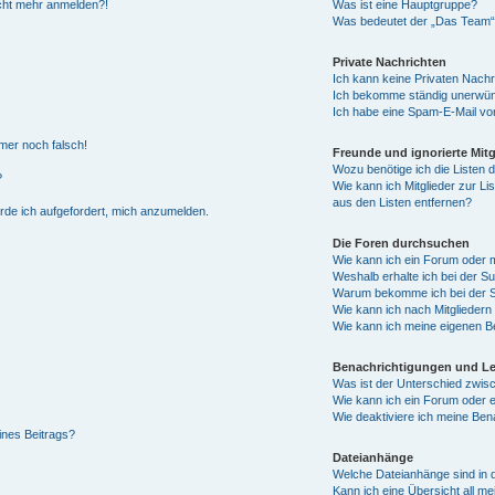
nicht mehr anmelden?!
Was ist eine Hauptgruppe?
Was bedeutet der „Das Team“-L
Private Nachrichten
Ich kann keine Privaten Nachr
Ich bekomme ständig unerwüns
Ich habe eine Spam-E-Mail von
mmer noch falsch!
Freunde und ignorierte Mitg
Wozu benötige ich die Listen d
?
Wie kann ich Mitglieder zur Li
aus den Listen entfernen?
erde ich aufgefordert, mich anzumelden.
Die Foren durchsuchen
Wie kann ich ein Forum oder
Weshalb erhalte ich bei der S
Warum bekomme ich bei der Su
Wie kann ich nach Mitglieder
Wie kann ich meine eigenen B
Benachrichtigungen und L
Was ist der Unterschied zwi
Wie kann ich ein Forum oder
Wie deaktiviere ich meine Ben
ines Beitrags?
Dateianhänge
Welche Dateianhänge sind in 
Kann ich eine Übersicht all m