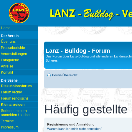
Home
Der Verein
Über uns
Presseberichte
Lanz - Bulldog - Forum
Veranstaltungen
Das Forum über Lanz-Bulldog und alle anderen Landmaschin
Fotogalerie
Scheres
Anreise
Kontakt
Foren-Übersicht
Die Szene
Diskussionsforum
Forum Archiv
Forum (englisch)
Kleinanzeigen
Häufig gestellte
Seriennummern
anmelden / suchen
Termine
Registrierung und Anmeldung
Impressum
Warum kann ich mich nicht anmelden?