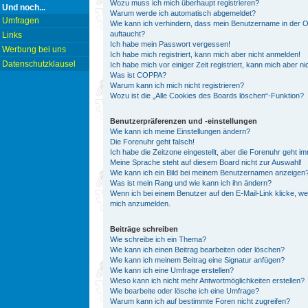
Wozu muss ich mich überhaupt registrieren?
Und noch...
Warum werde ich automatisch abgemeldet?
Umfragen
Wie kann ich verhindern, dass mein Benutzername in der On
auftaucht?
Links
Ich habe mein Passwort vergessen!
Werbung bei uns
Ich habe mich registriert, kann mich aber nicht anmelden!
Datenschutzklausel
Ich habe mich vor einiger Zeit registriert, kann mich aber 
Was ist COPPA?
Warum kann ich mich nicht registrieren?
Wozu ist die „Alle Cookies des Boards löschen“-Funktion?
Benutzerpräferenzen und -einstellungen
Wie kann ich meine Einstellungen ändern?
Die Forenuhr geht falsch!
Ich habe die Zeitzone eingestellt, aber die Forenuhr geht i
Meine Sprache steht auf diesem Board nicht zur Auswahl!
Wie kann ich ein Bild bei meinem Benutzernamen anzeigen
Was ist mein Rang und wie kann ich ihn ändern?
Wenn ich bei einem Benutzer auf den E-Mail-Link klicke, we
mich anzumelden.
Beiträge schreiben
Wie schreibe ich ein Thema?
Wie kann ich einen Beitrag bearbeiten oder löschen?
Wie kann ich meinem Beitrag eine Signatur anfügen?
Wie kann ich eine Umfrage erstellen?
Wieso kann ich nicht mehr Antwortmöglichkeiten erstellen?
Wie bearbeite oder lösche ich eine Umfrage?
Warum kann ich auf bestimmte Foren nicht zugreifen?