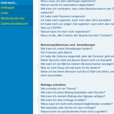
Wozu muss ich mich überhaupt registrieren?
Und noch...
Warum werde ich automatisch abgemeldet?
Umfragen
Wie kann ich verhindern, dass mein Benutzername in der On
auftaucht?
Links
Ich habe mein Passwort vergessen!
Werbung bei uns
Ich habe mich registriert, kann mich aber nicht anmelden!
Datenschutzklausel
Ich habe mich vor einiger Zeit registriert, kann mich aber 
Was ist COPPA?
Warum kann ich mich nicht registrieren?
Wozu ist die „Alle Cookies des Boards löschen“-Funktion?
Benutzerpräferenzen und -einstellungen
Wie kann ich meine Einstellungen ändern?
Die Forenuhr geht falsch!
Ich habe die Zeitzone eingestellt, aber die Forenuhr geht i
Meine Sprache steht auf diesem Board nicht zur Auswahl!
Wie kann ich ein Bild bei meinem Benutzernamen anzeigen
Was ist mein Rang und wie kann ich ihn ändern?
Wenn ich bei einem Benutzer auf den E-Mail-Link klicke, we
mich anzumelden.
Beiträge schreiben
Wie schreibe ich ein Thema?
Wie kann ich einen Beitrag bearbeiten oder löschen?
Wie kann ich meinem Beitrag eine Signatur anfügen?
Wie kann ich eine Umfrage erstellen?
Wieso kann ich nicht mehr Antwortmöglichkeiten erstellen?
Wie bearbeite oder lösche ich eine Umfrage?
Warum kann ich auf bestimmte Foren nicht zugreifen?