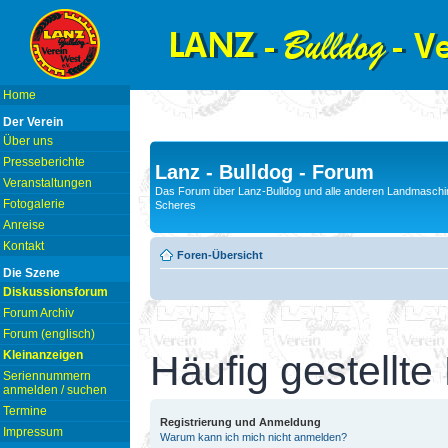
Home
Der Verein
Über uns
Presseberichte
Lanz - Bulldog - Forum
Veranstaltungen
Das Forum über Lanz-Bulldog und alle anderen Landmaschin
Fotogalerie
Scheres
Anreise
Kontakt
Foren-Übersicht
Die Szene
Diskussionsforum
Forum Archiv
Forum (englisch)
Kleinanzeigen
Häufig gestellte
Seriennummern
anmelden / suchen
Termine
Registrierung und Anmeldung
Impressum
Warum kann ich mich nicht anmelden?