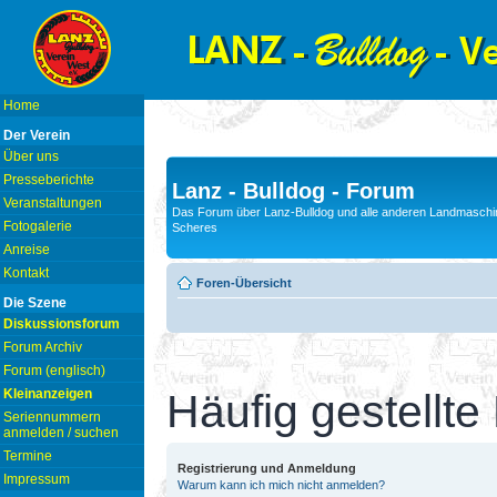
Home
Der Verein
Über uns
Presseberichte
Lanz - Bulldog - Forum
Veranstaltungen
Das Forum über Lanz-Bulldog und alle anderen Landmaschin
Fotogalerie
Scheres
Anreise
Kontakt
Foren-Übersicht
Die Szene
Diskussionsforum
Forum Archiv
Forum (englisch)
Kleinanzeigen
Häufig gestellte
Seriennummern
anmelden / suchen
Termine
Registrierung und Anmeldung
Impressum
Warum kann ich mich nicht anmelden?