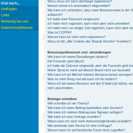
Wozu muss ich mich überhaupt registrieren?
Und noch...
Warum werde ich automatisch abgemeldet?
Umfragen
Wie kann ich verhindern, dass mein Benutzername in der On
auftaucht?
Links
Ich habe mein Passwort vergessen!
Werbung bei uns
Ich habe mich registriert, kann mich aber nicht anmelden!
Datenschutzklausel
Ich habe mich vor einiger Zeit registriert, kann mich aber 
Was ist COPPA?
Warum kann ich mich nicht registrieren?
Wozu ist die „Alle Cookies des Boards löschen“-Funktion?
Benutzerpräferenzen und -einstellungen
Wie kann ich meine Einstellungen ändern?
Die Forenuhr geht falsch!
Ich habe die Zeitzone eingestellt, aber die Forenuhr geht i
Meine Sprache steht auf diesem Board nicht zur Auswahl!
Wie kann ich ein Bild bei meinem Benutzernamen anzeigen
Was ist mein Rang und wie kann ich ihn ändern?
Wenn ich bei einem Benutzer auf den E-Mail-Link klicke, we
mich anzumelden.
Beiträge schreiben
Wie schreibe ich ein Thema?
Wie kann ich einen Beitrag bearbeiten oder löschen?
Wie kann ich meinem Beitrag eine Signatur anfügen?
Wie kann ich eine Umfrage erstellen?
Wieso kann ich nicht mehr Antwortmöglichkeiten erstellen?
Wie bearbeite oder lösche ich eine Umfrage?
Warum kann ich auf bestimmte Foren nicht zugreifen?