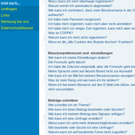
Wozu muss ich mich überhaupt registrieren?
Und noch...
Warum werde ich automatisch abgemeldet?
Umfragen
Wie kann ich verhindern, dass mein Benutzername in der On
auftaucht?
Links
Ich habe mein Passwort vergessen!
Werbung bei uns
Ich habe mich registriert, kann mich aber nicht anmelden!
Datenschutzklausel
Ich habe mich vor einiger Zeit registriert, kann mich aber 
Was ist COPPA?
Warum kann ich mich nicht registrieren?
Wozu ist die „Alle Cookies des Boards löschen“-Funktion?
Benutzerpräferenzen und -einstellungen
Wie kann ich meine Einstellungen ändern?
Die Forenuhr geht falsch!
Ich habe die Zeitzone eingestellt, aber die Forenuhr geht i
Meine Sprache steht auf diesem Board nicht zur Auswahl!
Wie kann ich ein Bild bei meinem Benutzernamen anzeigen
Was ist mein Rang und wie kann ich ihn ändern?
Wenn ich bei einem Benutzer auf den E-Mail-Link klicke, we
mich anzumelden.
Beiträge schreiben
Wie schreibe ich ein Thema?
Wie kann ich einen Beitrag bearbeiten oder löschen?
Wie kann ich meinem Beitrag eine Signatur anfügen?
Wie kann ich eine Umfrage erstellen?
Wieso kann ich nicht mehr Antwortmöglichkeiten erstellen?
Wie bearbeite oder lösche ich eine Umfrage?
Warum kann ich auf bestimmte Foren nicht zugreifen?