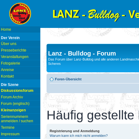
Home
Der Verein
Über uns
Presseberichte
Lanz - Bulldog - Forum
Veranstaltungen
Das Forum über Lanz-Bulldog und alle anderen Landmaschin
Fotogalerie
Scheres
Anreise
Kontakt
Foren-Übersicht
Die Szene
Diskussionsforum
Forum Archiv
Forum (englisch)
Kleinanzeigen
Häufig gestellte
Seriennummern
anmelden / suchen
Termine
Registrierung und Anmeldung
Impressum
Warum kann ich mich nicht anmelden?