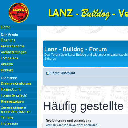
Home
Der Verein
Über uns
Presseberichte
Lanz - Bulldog - Forum
Veranstaltungen
Das Forum über Lanz-Bulldog und alle anderen Landmaschin
Fotogalerie
Scheres
Anreise
Kontakt
Foren-Übersicht
Die Szene
Diskussionsforum
Forum Archiv
Forum (englisch)
Kleinanzeigen
Häufig gestellte
Seriennummern
anmelden / suchen
Termine
Registrierung und Anmeldung
Impressum
Warum kann ich mich nicht anmelden?