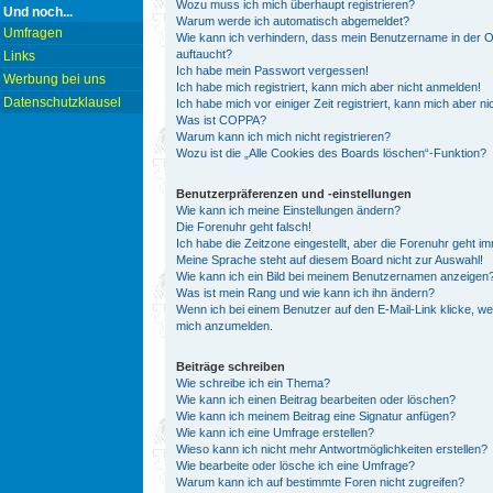
Wozu muss ich mich überhaupt registrieren?
Und noch...
Warum werde ich automatisch abgemeldet?
Umfragen
Wie kann ich verhindern, dass mein Benutzername in der On
auftaucht?
Links
Ich habe mein Passwort vergessen!
Werbung bei uns
Ich habe mich registriert, kann mich aber nicht anmelden!
Datenschutzklausel
Ich habe mich vor einiger Zeit registriert, kann mich aber 
Was ist COPPA?
Warum kann ich mich nicht registrieren?
Wozu ist die „Alle Cookies des Boards löschen“-Funktion?
Benutzerpräferenzen und -einstellungen
Wie kann ich meine Einstellungen ändern?
Die Forenuhr geht falsch!
Ich habe die Zeitzone eingestellt, aber die Forenuhr geht i
Meine Sprache steht auf diesem Board nicht zur Auswahl!
Wie kann ich ein Bild bei meinem Benutzernamen anzeigen
Was ist mein Rang und wie kann ich ihn ändern?
Wenn ich bei einem Benutzer auf den E-Mail-Link klicke, we
mich anzumelden.
Beiträge schreiben
Wie schreibe ich ein Thema?
Wie kann ich einen Beitrag bearbeiten oder löschen?
Wie kann ich meinem Beitrag eine Signatur anfügen?
Wie kann ich eine Umfrage erstellen?
Wieso kann ich nicht mehr Antwortmöglichkeiten erstellen?
Wie bearbeite oder lösche ich eine Umfrage?
Warum kann ich auf bestimmte Foren nicht zugreifen?