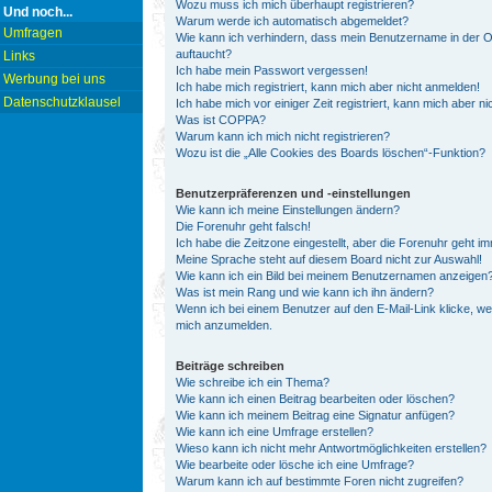
Wozu muss ich mich überhaupt registrieren?
Und noch...
Warum werde ich automatisch abgemeldet?
Umfragen
Wie kann ich verhindern, dass mein Benutzername in der On
auftaucht?
Links
Ich habe mein Passwort vergessen!
Werbung bei uns
Ich habe mich registriert, kann mich aber nicht anmelden!
Datenschutzklausel
Ich habe mich vor einiger Zeit registriert, kann mich aber 
Was ist COPPA?
Warum kann ich mich nicht registrieren?
Wozu ist die „Alle Cookies des Boards löschen“-Funktion?
Benutzerpräferenzen und -einstellungen
Wie kann ich meine Einstellungen ändern?
Die Forenuhr geht falsch!
Ich habe die Zeitzone eingestellt, aber die Forenuhr geht i
Meine Sprache steht auf diesem Board nicht zur Auswahl!
Wie kann ich ein Bild bei meinem Benutzernamen anzeigen
Was ist mein Rang und wie kann ich ihn ändern?
Wenn ich bei einem Benutzer auf den E-Mail-Link klicke, we
mich anzumelden.
Beiträge schreiben
Wie schreibe ich ein Thema?
Wie kann ich einen Beitrag bearbeiten oder löschen?
Wie kann ich meinem Beitrag eine Signatur anfügen?
Wie kann ich eine Umfrage erstellen?
Wieso kann ich nicht mehr Antwortmöglichkeiten erstellen?
Wie bearbeite oder lösche ich eine Umfrage?
Warum kann ich auf bestimmte Foren nicht zugreifen?