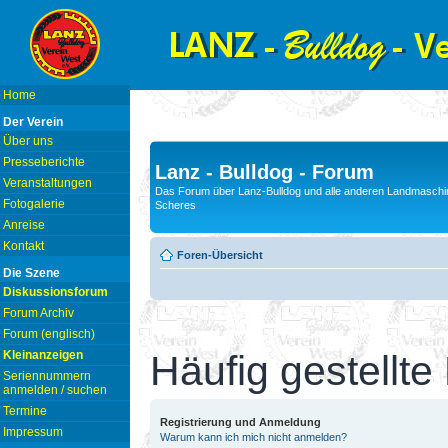
Home
Der Verein
Über uns
Presseberichte
Lanz - Bulldog - Forum
Veranstaltungen
Das Forum über Lanz-Bulldog und alle anderen Landmaschin
Fotogalerie
Scheres
Anreise
Kontakt
Foren-Übersicht
Die Szene
Diskussionsforum
Forum Archiv
Forum (englisch)
Kleinanzeigen
Häufig gestellte
Seriennummern
anmelden / suchen
Termine
Registrierung und Anmeldung
Impressum
Warum kann ich mich nicht anmelden?