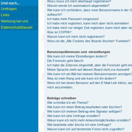
Wozu muss ich mich überhaupt registrieren?
Und noch...
Warum werde ich automatisch abgemeldet?
Umfragen
Wie kann ich verhindern, dass mein Benutzername in der On
auftaucht?
Links
Ich habe mein Passwort vergessen!
Werbung bei uns
Ich habe mich registriert, kann mich aber nicht anmelden!
Datenschutzklausel
Ich habe mich vor einiger Zeit registriert, kann mich aber 
Was ist COPPA?
Warum kann ich mich nicht registrieren?
Wozu ist die „Alle Cookies des Boards löschen“-Funktion?
Benutzerpräferenzen und -einstellungen
Wie kann ich meine Einstellungen ändern?
Die Forenuhr geht falsch!
Ich habe die Zeitzone eingestellt, aber die Forenuhr geht i
Meine Sprache steht auf diesem Board nicht zur Auswahl!
Wie kann ich ein Bild bei meinem Benutzernamen anzeigen
Was ist mein Rang und wie kann ich ihn ändern?
Wenn ich bei einem Benutzer auf den E-Mail-Link klicke, we
mich anzumelden.
Beiträge schreiben
Wie schreibe ich ein Thema?
Wie kann ich einen Beitrag bearbeiten oder löschen?
Wie kann ich meinem Beitrag eine Signatur anfügen?
Wie kann ich eine Umfrage erstellen?
Wieso kann ich nicht mehr Antwortmöglichkeiten erstellen?
Wie bearbeite oder lösche ich eine Umfrage?
Warum kann ich auf bestimmte Foren nicht zugreifen?