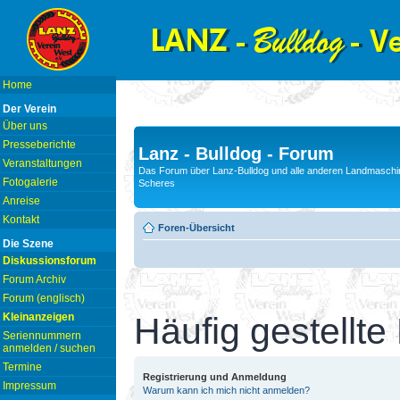
Home
Der Verein
Über uns
Presseberichte
Lanz - Bulldog - Forum
Veranstaltungen
Das Forum über Lanz-Bulldog und alle anderen Landmaschin
Fotogalerie
Scheres
Anreise
Kontakt
Foren-Übersicht
Die Szene
Diskussionsforum
Forum Archiv
Forum (englisch)
Kleinanzeigen
Häufig gestellte
Seriennummern
anmelden / suchen
Termine
Registrierung und Anmeldung
Impressum
Warum kann ich mich nicht anmelden?