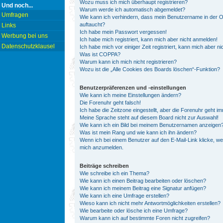
Wozu muss ich mich überhaupt registrieren?
Und noch...
Warum werde ich automatisch abgemeldet?
Umfragen
Wie kann ich verhindern, dass mein Benutzername in der On
auftaucht?
Links
Ich habe mein Passwort vergessen!
Werbung bei uns
Ich habe mich registriert, kann mich aber nicht anmelden!
Datenschutzklausel
Ich habe mich vor einiger Zeit registriert, kann mich aber 
Was ist COPPA?
Warum kann ich mich nicht registrieren?
Wozu ist die „Alle Cookies des Boards löschen“-Funktion?
Benutzerpräferenzen und -einstellungen
Wie kann ich meine Einstellungen ändern?
Die Forenuhr geht falsch!
Ich habe die Zeitzone eingestellt, aber die Forenuhr geht i
Meine Sprache steht auf diesem Board nicht zur Auswahl!
Wie kann ich ein Bild bei meinem Benutzernamen anzeigen
Was ist mein Rang und wie kann ich ihn ändern?
Wenn ich bei einem Benutzer auf den E-Mail-Link klicke, we
mich anzumelden.
Beiträge schreiben
Wie schreibe ich ein Thema?
Wie kann ich einen Beitrag bearbeiten oder löschen?
Wie kann ich meinem Beitrag eine Signatur anfügen?
Wie kann ich eine Umfrage erstellen?
Wieso kann ich nicht mehr Antwortmöglichkeiten erstellen?
Wie bearbeite oder lösche ich eine Umfrage?
Warum kann ich auf bestimmte Foren nicht zugreifen?