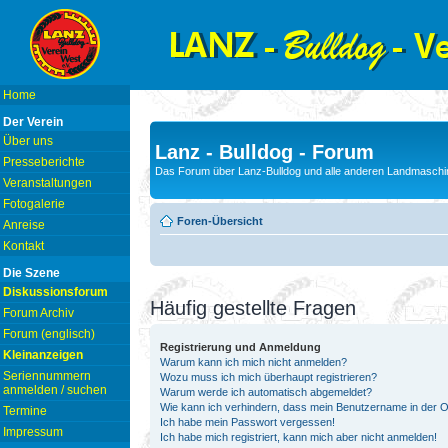
Home
Der Verein
Über uns
Lanz - Bulldog - Forum
Presseberichte
Das Forum über Lanz-Bulldog und alle anderen Landmaschin
Veranstaltungen
Fotogalerie
Foren-Übersicht
Anreise
Kontakt
Die Szene
Diskussionsforum
Häufig gestellte Fragen
Forum Archiv
Forum (englisch)
Registrierung und Anmeldung
Kleinanzeigen
Warum kann ich mich nicht anmelden?
Seriennummern
Wozu muss ich mich überhaupt registrieren?
anmelden / suchen
Warum werde ich automatisch abgemeldet?
Wie kann ich verhindern, dass mein Benutzername in der On
Termine
Ich habe mein Passwort vergessen!
Impressum
Ich habe mich registriert, kann mich aber nicht anmelden!