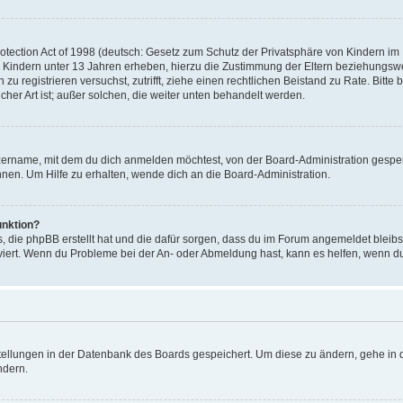
ection Act of 1998 (deutsch: Gesetz zum Schutz der Privatsphäre von Kindern im In
 Kindern unter 13 Jahren erheben, hierzu die Zustimmung der Eltern beziehungsw
ich zu registrieren versuchst, zutrifft, ziehe einen rechtlichen Beistand zu Rate. 
icher Art ist; außer solchen, die weiter unten behandelt werden.
zername, mit dem du dich anmelden möchtest, von der Board-Administration gesper
en. Um Hilfe zu erhalten, wende dich an die Board-Administration.
unktion?
s, die phpBB erstellt hat und die dafür sorgen, dass du im Forum angemeldet bleib
tiviert. Wenn du Probleme bei der An- oder Abmeldung hast, kann es helfen, wenn d
stellungen in der Datenbank des Boards gespeichert. Um diese zu ändern, gehe in d
ndern.