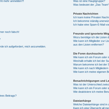
nicht mehr anmelden?!
Was ist eine Hauptgruppe?
Was bedeutet der „Das Team“-L
Private Nachrichten
Ich kann keine Privaten Nachr
Ich bekomme ständig unerwüns
Ich habe eine Spam-E-Mail von
mmer noch falsch!
Freunde und ignorierte Mitg
Wozu benötige ich die Listen d
?
Wie kann ich Mitglieder zur Li
aus den Listen entfernen?
erde ich aufgefordert, mich anzumelden.
Die Foren durchsuchen
Wie kann ich ein Forum oder
Weshalb erhalte ich bei der S
Warum bekomme ich bei der Su
Wie kann ich nach Mitglieder
Wie kann ich meine eigenen B
Benachrichtigungen und L
Was ist der Unterschied zwi
Wie kann ich ein Forum oder
Wie deaktiviere ich meine Ben
ines Beitrags?
Dateianhänge
Welche Dateianhänge sind in 
Kann ich eine Übersicht all m