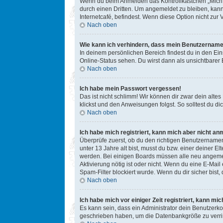
Wenn du beim Anmelden das Kontrollkästchen „Mich b
durch einen Dritten. Um angemeldet zu bleiben, kan
Internetcafé, befindest. Wenn diese Option nicht zur
Nach oben
Wie kann ich verhindern, dass mein Benutzername 
In deinem persönlichen Bereich findest du in den Ei
Online-Status sehen. Du wirst dann als unsichtbarer
Nach oben
Ich habe mein Passwort vergessen!
Das ist nicht schlimm! Wir können dir zwar dein alte
klickst und den Anweisungen folgst. So solltest du 
Nach oben
Ich habe mich registriert, kann mich aber nicht an
Überprüfe zuerst, ob du den richtigen Benutzername
unter 13 Jahre alt bist, musst du bzw. einer deiner E
werden. Bei einigen Boards müssen alle neu angemelde
Aktivierung nötig ist oder nicht. Wenn du eine E-Mai
Spam-Filter blockiert wurde. Wenn du dir sicher bist
Nach oben
Ich habe mich vor einiger Zeit registriert, kann m
Es kann sein, dass ein Administrator dein Benutzerko
geschrieben haben, um die Datenbankgröße zu verring