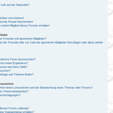
ink auf der Startseite?
ichten verschicken!
chte Private Nachrichten!
 einem Mitglied dieses Forums erhalten!
lieder
er Freunde und ignorierten Mitglieder?
ste der Freunde oder zur Liste der ignorierten Mitglieder hinzufügen oder diese wieder
 mehrere Foren durchsuchen?
uche keine Ergebnisse?
che eine leere Seite?
n suchen?
eiträge und Themen finden?
esezeichen
schen einem Lesezeichen und der Beobachtung eines Themas oder Forums?
 ein Thema beobachten?
achrichtigungen?
diesem Forum zulässig?
einer Dateianhänge erhalten?