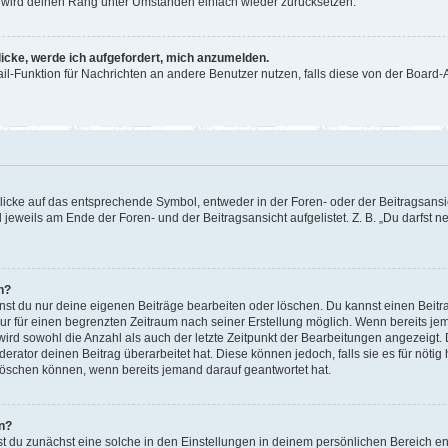
or wird deinen Rang unter Umständen einfach wieder zurücksetzen.
licke, werde ich aufgefordert, mich anzumelden.
Mail-Funktion für Nachrichten an andere Benutzer nutzen, falls diese von der Boar
cke auf das entsprechende Symbol, entweder in der Foren- oder der Beitragsansicht
 jeweils am Ende der Foren- und der Beitragsansicht aufgelistet. Z. B. „Du darfst
n?
nnst du nur deine eigenen Beiträge bearbeiten oder löschen. Du kannst einen Beit
nur für einen begrenzten Zeitraum nach seiner Erstellung möglich. Wenn bereits jem
ird sowohl die Anzahl als auch der letzte Zeitpunkt der Bearbeitungen angezeigt.
rator deinen Beitrag überarbeitet hat. Diese können jedoch, falls sie es für nötig 
löschen können, wenn bereits jemand darauf geantwortet hat.
n?
 du zunächst eine solche in den Einstellungen in deinem persönlichen Bereich ent