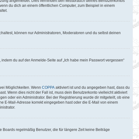
itzung angemeldet. Dies verhindert den Missbrauch deines Benutzerkontos
wenn du dich an einem öffentlichen Computer, zum Beispiel in einem
ltet.
chaltest, können nur Administratoren, Moderatoren und du selbst deinen
du, indem du auf der Anmelde-Seite auf „Ich habe mein Passwort vergessen“
zwei Möglichkeiten. Wenn
COPPA
aktiviert ist und du angegeben hast, dass du
t. Wenn dies nicht der Fall ist, muss dein Benutzerkonto vielleicht aktiviert
n oder ein Administrator. Bei der Registrierung wurde dir mitgeteilt, ob eine
eine E-Mail-Adresse korrekt eingegeben hast oder die E-Mail von einem
istrator.
 Boards regelmäßig Benutzer, die für längere Zeit keine Beiträge