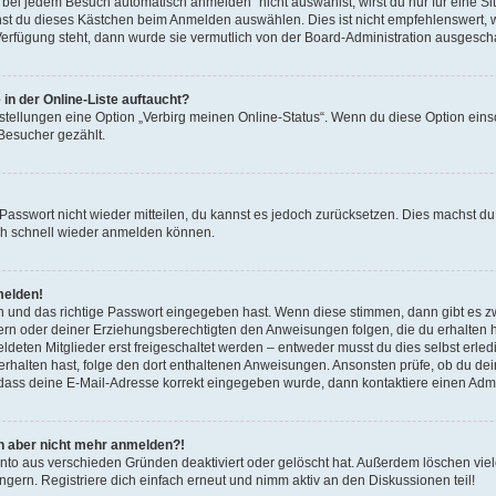
ei jedem Besuch automatisch anmelden“ nicht auswählst, wirst du nur für eine S
nst du dieses Kästchen beim Anmelden auswählen. Dies ist nicht empfehlenswert, 
 Verfügung steht, dann wurde sie vermutlich von der Board-Administration ausgescha
in der Online-Liste auftaucht?
nstellungen eine Option „Verbirg meinen Online-Status“. Wenn du diese Option eins
 Besucher gezählt.
s Passwort nicht wieder mitteilen, du kannst es jedoch zurücksetzen. Dies machst 
dich schnell wieder anmelden können.
melden!
n und das richtige Passwort eingegeben hast. Wenn diese stimmen, dann gibt es 
ltern oder deiner Erziehungsberechtigten den Anweisungen folgen, die du erhalten has
ten Mitglieder erst freigeschaltet werden – entweder musst du dies selbst erledige
l erhalten hast, folge den dort enthaltenen Anweisungen. Ansonsten prüfe, ob du d
, dass deine E-Mail-Adresse korrekt eingegeben wurde, dann kontaktiere einen Admin
ich aber nicht mehr anmelden?!
nto aus verschieden Gründen deaktiviert oder gelöscht hat. Außerdem löschen viele
ern. Registriere dich einfach erneut und nimm aktiv an den Diskussionen teil!