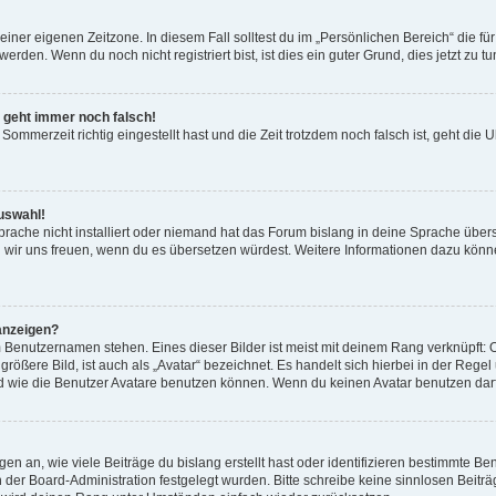
einer eigenen Zeitzone. In diesem Fall solltest du im „Persönlichen Bereich“ die für
rden. Wenn du noch nicht registriert bist, ist dies ein guter Grund, dies jetzt zu tu
r geht immer noch falsch!
Sommerzeit richtig eingestellt hast und die Zeit trotzdem noch falsch ist, geht die U
uswahl!
rache nicht installiert oder niemand hat das Forum bislang in deine Sprache überse
ürden wir uns freuen, wenn du es übersetzen würdest. Weitere Informationen dazu 
anzeigen?
 Benutzernamen stehen. Eines dieser Bilder ist meist mit deinem Rang verknüpft: O
ößere Bild, ist auch als „Avatar“ bezeichnet. Es handelt sich hierbei in der Rege
d wie die Benutzer Avatare benutzen können. Wenn du keinen Avatar benutzen darfs
n an, wie viele Beiträge du bislang erstellt hast oder identifizieren bestimmte 
on der Board-Administration festgelegt wurden. Bitte schreibe keine sinnlosen Be