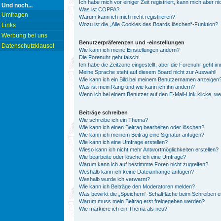
Ich habe mich vor einiger Zeit registriert, kann mich aber 
Und noch...
Was ist COPPA?
Umfragen
Warum kann ich mich nicht registrieren?
Wozu ist die „Alle Cookies des Boards löschen“-Funktion?
Links
Werbung bei uns
Benutzerpräferenzen und -einstellungen
Datenschutzklausel
Wie kann ich meine Einstellungen ändern?
Die Forenuhr geht falsch!
Ich habe die Zeitzone eingestellt, aber die Forenuhr geht i
Meine Sprache steht auf diesem Board nicht zur Auswahl!
Wie kann ich ein Bild bei meinem Benutzernamen anzeigen
Was ist mein Rang und wie kann ich ihn ändern?
Wenn ich bei einem Benutzer auf den E-Mail-Link klicke, w
Beiträge schreiben
Wie schreibe ich ein Thema?
Wie kann ich einen Beitrag bearbeiten oder löschen?
Wie kann ich meinem Beitrag eine Signatur anfügen?
Wie kann ich eine Umfrage erstellen?
Wieso kann ich nicht mehr Antwortmöglichkeiten erstellen?
Wie bearbeite oder lösche ich eine Umfrage?
Warum kann ich auf bestimmte Foren nicht zugreifen?
Weshalb kann ich keine Dateianhänge anfügen?
Weshalb wurde ich verwarnt?
Wie kann ich Beiträge den Moderatoren melden?
Was bewirkt die „Speichern“-Schaltfläche beim Schreiben e
Warum muss mein Beitrag erst freigegeben werden?
Wie markiere ich ein Thema als neu?