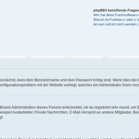
phpBB3 betreffende Fragen
Wer hat diese Forensoftware e
Warum ist Funktion x oder y ni
An wen soll ich mich wenden, 
 zunächst, dass dein Benutzername und dein Passwort richtig sind. Wenn dies der F
Konfigurationsproblem mit der Website vorliegt, welches ein Administrator lösen mu
Board-Administration dieses Forums entscheidet, ob du registriert sein musst, um Bei
eispiel Avatarbilder, Private Nachrichten, E-Mail-Versand an andere Mitglieder, Be
gt.