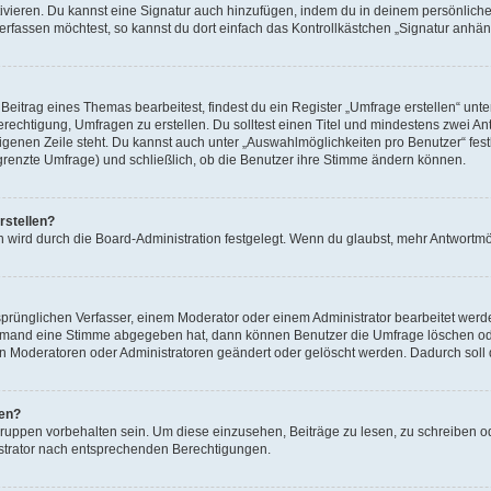
ivieren. Du kannst eine Signatur auch hinzufügen, indem du in deinem persönlich
rfassen möchtest, so kannst du dort einfach das Kontrollkästchen „Signatur anhän
itrag eines Themas bearbeitest, findest du ein Register „Umfrage erstellen“ unter
erechtigung, Umfragen zu erstellen. Du solltest einen Titel und mindestens zwei 
 eigenen Zeile steht. Du kannst auch unter „Auswahlmöglichkeiten pro Benutzer“ fes
egrenzte Umfrage) und schließlich, ob die Benutzer ihre Stimme ändern können.
rstellen?
 wird durch die Board-Administration festgelegt. Wenn du glaubst, mehr Antwortmög
rünglichen Verfasser, einem Moderator oder einem Administrator bearbeitet werd
iemand eine Stimme abgegeben hat, dann können Benutzer die Umfrage löschen oder
 Moderatoren oder Administratoren geändert oder gelöscht werden. Dadurch soll 
fen?
ppen vorbehalten sein. Um diese einzusehen, Beiträge zu lesen, zu schreiben 
strator nach entsprechenden Berechtigungen.