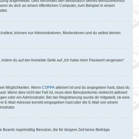
itzung angemeldet. Dies verhindert den Missbrauch deines Benutzerkontos
wenn du dich an einem öffentlichen Computer, zum Beispiel in einem
ltet.
chaltest, können nur Administratoren, Moderatoren und du selbst deinen
du, indem du auf der Anmelde-Seite auf „Ich habe mein Passwort vergessen“
zwei Möglichkeiten. Wenn
COPPA
aktiviert ist und du angegeben hast, dass du
t. Wenn dies nicht der Fall ist, muss dein Benutzerkonto vielleicht aktiviert
n oder ein Administrator. Bei der Registrierung wurde dir mitgeteilt, ob eine
eine E-Mail-Adresse korrekt eingegeben hast oder die E-Mail von einem
istrator.
 Boards regelmäßig Benutzer, die für längere Zeit keine Beiträge