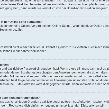
ei jedem Besuch automatisch anmelden“ nicht auswählst, wirst du nur für eine S
nst du dieses Kästchen beim Anmelden auswählen. Dies ist nicht empfehlenswert, 
 Verfügung steht, dann wurde sie vermutlich von der Board-Administration ausgescha
in der Online-Liste auftaucht?
nstellungen eine Option „Verbirg meinen Online-Status“. Wenn du diese Option eins
 Besucher gezählt.
s Passwort nicht wieder mitteilen, du kannst es jedoch zurücksetzen. Dies machst 
dich schnell wieder anmelden können.
melden!
n und das richtige Passwort eingegeben hast. Wenn diese stimmen, dann gibt es 
ltern oder deiner Erziehungsberechtigten den Anweisungen folgen, die du erhalten has
ten Mitglieder erst freigeschaltet werden – entweder musst du dies selbst erledige
l erhalten hast, folge den dort enthaltenen Anweisungen. Ansonsten prüfe, ob du d
, dass deine E-Mail-Adresse korrekt eingegeben wurde, dann kontaktiere einen Admin
ich aber nicht mehr anmelden?!
nto aus verschieden Gründen deaktiviert oder gelöscht hat. Außerdem löschen viele
ern. Registriere dich einfach erneut und nimm aktiv an den Diskussionen teil!