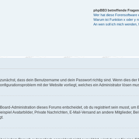
phpBB3 betreffende Fragen
Wer hat diese Forensoftware e
Warum ist Funktion x oder y ni
An wen soll ich mich wenden, 
 zunächst, dass dein Benutzername und dein Passwort richtig sind. Wenn dies der F
Konfigurationsproblem mit der Website vorliegt, welches ein Administrator lösen mu
Board-Administration dieses Forums entscheidet, ob du registriert sein musst, um Bei
eispiel Avatarbilder, Private Nachrichten, E-Mail-Versand an andere Mitglieder, Be
gt.