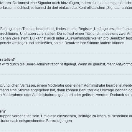
ivieren. Du kannst eine Signatur auch hinzufügen, indem du in deinem persönlich
rfassen möchtest, so kannst du dort einfach das Kontrollkästchen „Signatur anhän
itrag eines Themas bearbeitest, findest du ein Register „Umfrage erstellen“ unter
erechtigung, Umfragen zu erstellen. Du solltest einen Titel und mindestens zwei 
 eigenen Zeile steht. Du kannst auch unter „Auswahlmöglichkeiten pro Benutzer“ fes
egrenzte Umfrage) und schließlich, ob die Benutzer ihre Stimme ändern können.
rstellen?
 wird durch die Board-Administration festgelegt. Wenn du glaubst, mehr Antwortmög
rünglichen Verfasser, einem Moderator oder einem Administrator bearbeitet werd
iemand eine Stimme abgegeben hat, dann können Benutzer die Umfrage löschen oder
 Moderatoren oder Administratoren geändert oder gelöscht werden. Dadurch soll 
fen?
ppen vorbehalten sein. Um diese einzusehen, Beiträge zu lesen, zu schreiben 
strator nach entsprechenden Berechtigungen.