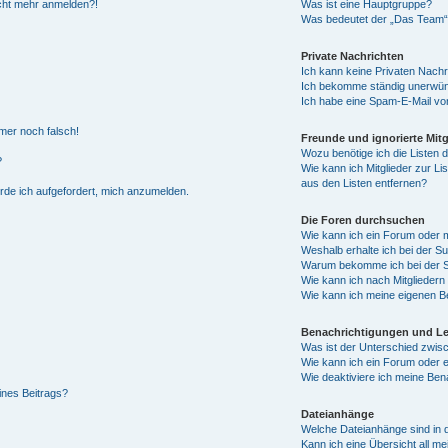
nicht mehr anmelden?!
Was ist eine Hauptgruppe?
Was bedeutet der „Das Team“-L
Private Nachrichten
Ich kann keine Privaten Nachr
Ich bekomme ständig unerwüns
Ich habe eine Spam-E-Mail von
mmer noch falsch!
Freunde und ignorierte Mitg
Wozu benötige ich die Listen d
?
Wie kann ich Mitglieder zur Li
aus den Listen entfernen?
erde ich aufgefordert, mich anzumelden.
Die Foren durchsuchen
Wie kann ich ein Forum oder
Weshalb erhalte ich bei der S
Warum bekomme ich bei der Su
Wie kann ich nach Mitglieder
Wie kann ich meine eigenen B
Benachrichtigungen und L
Was ist der Unterschied zwi
Wie kann ich ein Forum oder
Wie deaktiviere ich meine Ben
ines Beitrags?
Dateianhänge
Welche Dateianhänge sind in 
Kann ich eine Übersicht all m