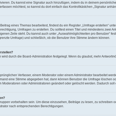
ivieren. Du kannst eine Signatur auch hinzufügen, indem du in deinem persönlich
rfassen möchtest, so kannst du dort einfach das Kontrollkästchen „Signatur anhän
itrag eines Themas bearbeitest, findest du ein Register „Umfrage erstellen“ unter
erechtigung, Umfragen zu erstellen. Du solltest einen Titel und mindestens zwei 
 eigenen Zeile steht. Du kannst auch unter „Auswahlmöglichkeiten pro Benutzer“ fes
egrenzte Umfrage) und schließlich, ob die Benutzer ihre Stimme ändern können.
rstellen?
 wird durch die Board-Administration festgelegt. Wenn du glaubst, mehr Antwortmög
rünglichen Verfasser, einem Moderator oder einem Administrator bearbeitet werd
iemand eine Stimme abgegeben hat, dann können Benutzer die Umfrage löschen oder
 Moderatoren oder Administratoren geändert oder gelöscht werden. Dadurch soll 
fen?
ppen vorbehalten sein. Um diese einzusehen, Beiträge zu lesen, zu schreiben 
strator nach entsprechenden Berechtigungen.