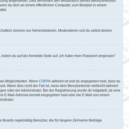
itzung angemeldet. Dies verhindert den Missbrauch deines Benutzerkontos
wenn du dich an einem öffentlichen Computer, zum Beispiel in einem
ltet.
chaltest, können nur Administratoren, Moderatoren und du selbst deinen
du, indem du auf der Anmelde-Seite auf „Ich habe mein Passwort vergessen“
zwei Möglichkeiten. Wenn
COPPA
aktiviert ist und du angegeben hast, dass du
t. Wenn dies nicht der Fall ist, muss dein Benutzerkonto vielleicht aktiviert
n oder ein Administrator. Bei der Registrierung wurde dir mitgeteilt, ob eine
eine E-Mail-Adresse korrekt eingegeben hast oder die E-Mail von einem
istrator.
 Boards regelmäßig Benutzer, die für längere Zeit keine Beiträge