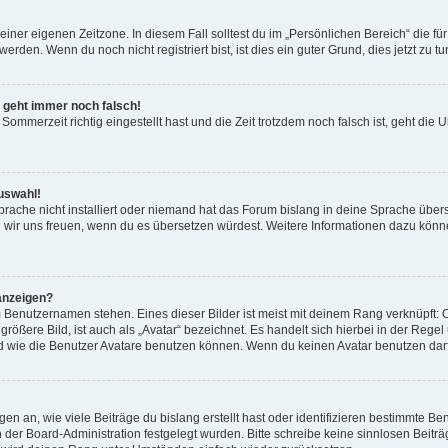
einer eigenen Zeitzone. In diesem Fall solltest du im „Persönlichen Bereich“ die für
rden. Wenn du noch nicht registriert bist, ist dies ein guter Grund, dies jetzt zu tu
r geht immer noch falsch!
Sommerzeit richtig eingestellt hast und die Zeit trotzdem noch falsch ist, geht die U
uswahl!
rache nicht installiert oder niemand hat das Forum bislang in deine Sprache überse
ürden wir uns freuen, wenn du es übersetzen würdest. Weitere Informationen dazu 
anzeigen?
 Benutzernamen stehen. Eines dieser Bilder ist meist mit deinem Rang verknüpft: O
ößere Bild, ist auch als „Avatar“ bezeichnet. Es handelt sich hierbei in der Rege
d wie die Benutzer Avatare benutzen können. Wenn du keinen Avatar benutzen darfs
n an, wie viele Beiträge du bislang erstellt hast oder identifizieren bestimmte 
on der Board-Administration festgelegt wurden. Bitte schreibe keine sinnlosen Be