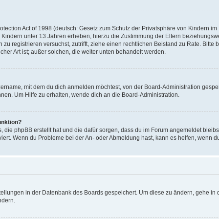
ection Act of 1998 (deutsch: Gesetz zum Schutz der Privatsphäre von Kindern im In
 Kindern unter 13 Jahren erheben, hierzu die Zustimmung der Eltern beziehungsw
ich zu registrieren versuchst, zutrifft, ziehe einen rechtlichen Beistand zu Rate. 
icher Art ist; außer solchen, die weiter unten behandelt werden.
zername, mit dem du dich anmelden möchtest, von der Board-Administration gesper
en. Um Hilfe zu erhalten, wende dich an die Board-Administration.
unktion?
s, die phpBB erstellt hat und die dafür sorgen, dass du im Forum angemeldet bleib
tiviert. Wenn du Probleme bei der An- oder Abmeldung hast, kann es helfen, wenn d
stellungen in der Datenbank des Boards gespeichert. Um diese zu ändern, gehe in d
ndern.