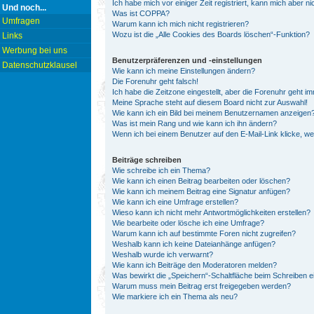
Ich habe mich vor einiger Zeit registriert, kann mich aber 
Und noch...
Was ist COPPA?
Umfragen
Warum kann ich mich nicht registrieren?
Wozu ist die „Alle Cookies des Boards löschen“-Funktion?
Links
Werbung bei uns
Benutzerpräferenzen und -einstellungen
Datenschutzklausel
Wie kann ich meine Einstellungen ändern?
Die Forenuhr geht falsch!
Ich habe die Zeitzone eingestellt, aber die Forenuhr geht i
Meine Sprache steht auf diesem Board nicht zur Auswahl!
Wie kann ich ein Bild bei meinem Benutzernamen anzeigen
Was ist mein Rang und wie kann ich ihn ändern?
Wenn ich bei einem Benutzer auf den E-Mail-Link klicke, w
Beiträge schreiben
Wie schreibe ich ein Thema?
Wie kann ich einen Beitrag bearbeiten oder löschen?
Wie kann ich meinem Beitrag eine Signatur anfügen?
Wie kann ich eine Umfrage erstellen?
Wieso kann ich nicht mehr Antwortmöglichkeiten erstellen?
Wie bearbeite oder lösche ich eine Umfrage?
Warum kann ich auf bestimmte Foren nicht zugreifen?
Weshalb kann ich keine Dateianhänge anfügen?
Weshalb wurde ich verwarnt?
Wie kann ich Beiträge den Moderatoren melden?
Was bewirkt die „Speichern“-Schaltfläche beim Schreiben e
Warum muss mein Beitrag erst freigegeben werden?
Wie markiere ich ein Thema als neu?