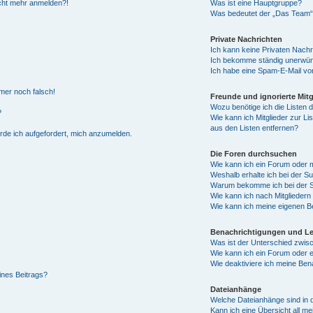
nicht mehr anmelden?!
Was ist eine Hauptgruppe?
Was bedeutet der „Das Team“-L
Private Nachrichten
Ich kann keine Privaten Nachr
Ich bekomme ständig unerwüns
Ich habe eine Spam-E-Mail von
mmer noch falsch!
Freunde und ignorierte Mitg
Wozu benötige ich die Listen d
?
Wie kann ich Mitglieder zur Li
aus den Listen entfernen?
erde ich aufgefordert, mich anzumelden.
Die Foren durchsuchen
Wie kann ich ein Forum oder
Weshalb erhalte ich bei der S
Warum bekomme ich bei der Su
Wie kann ich nach Mitglieder
Wie kann ich meine eigenen B
Benachrichtigungen und L
Was ist der Unterschied zwi
Wie kann ich ein Forum oder
Wie deaktiviere ich meine Ben
ines Beitrags?
Dateianhänge
Welche Dateianhänge sind in 
Kann ich eine Übersicht all m