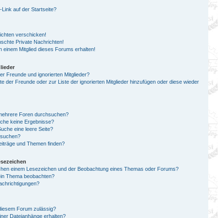
ink auf der Startseite?
ichten verschicken!
chte Private Nachrichten!
 einem Mitglied dieses Forums erhalten!
lieder
er Freunde und ignorierten Mitglieder?
ste der Freunde oder zur Liste der ignorierten Mitglieder hinzufügen oder diese wieder
 mehrere Foren durchsuchen?
uche keine Ergebnisse?
che eine leere Seite?
n suchen?
eiträge und Themen finden?
esezeichen
schen einem Lesezeichen und der Beobachtung eines Themas oder Forums?
 ein Thema beobachten?
achrichtigungen?
diesem Forum zulässig?
einer Dateianhänge erhalten?