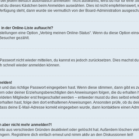
ei jedem Besuch automatisch anmelden“ nicht auswählst, wirst du nur für eine S
nst du dieses Kästchen beim Anmelden auswählen. Dies ist nicht empfehlenswert, 
 Verfügung steht, dann wurde sie vermutlich von der Board-Administration ausgescha
in der Online-Liste auftaucht?
nstellungen eine Option „Verbirg meinen Online-Status“. Wenn du diese Option eins
 Besucher gezählt.
s Passwort nicht wieder mitteilen, du kannst es jedoch zurücksetzen. Dies machst 
dich schnell wieder anmelden können.
melden!
n und das richtige Passwort eingegeben hast. Wenn diese stimmen, dann gibt es 
ltern oder deiner Erziehungsberechtigten den Anweisungen folgen, die du erhalten has
ten Mitglieder erst freigeschaltet werden – entweder musst du dies selbst erledige
l erhalten hast, folge den dort enthaltenen Anweisungen. Ansonsten prüfe, ob du d
, dass deine E-Mail-Adresse korrekt eingegeben wurde, dann kontaktiere einen Admin
ich aber nicht mehr anmelden?!
nto aus verschieden Gründen deaktiviert oder gelöscht hat. Außerdem löschen viele
ern. Registriere dich einfach erneut und nimm aktiv an den Diskussionen teil!