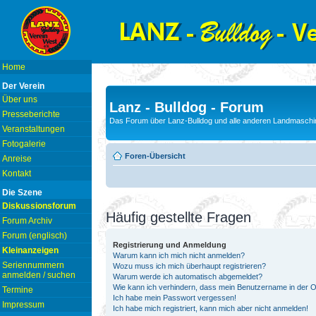
Home
Der Verein
Über uns
Lanz - Bulldog - Forum
Presseberichte
Das Forum über Lanz-Bulldog und alle anderen Landmaschin
Veranstaltungen
Fotogalerie
Foren-Übersicht
Anreise
Kontakt
Die Szene
Diskussionsforum
Häufig gestellte Fragen
Forum Archiv
Forum (englisch)
Registrierung und Anmeldung
Kleinanzeigen
Warum kann ich mich nicht anmelden?
Seriennummern
Wozu muss ich mich überhaupt registrieren?
anmelden / suchen
Warum werde ich automatisch abgemeldet?
Wie kann ich verhindern, dass mein Benutzername in der On
Termine
Ich habe mein Passwort vergessen!
Impressum
Ich habe mich registriert, kann mich aber nicht anmelden!