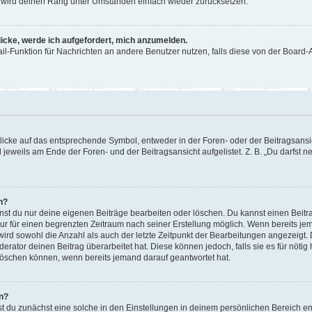
or wird deinen Rang unter Umständen einfach wieder zurücksetzen.
licke, werde ich aufgefordert, mich anzumelden.
Mail-Funktion für Nachrichten an andere Benutzer nutzen, falls diese von der Boar
cke auf das entsprechende Symbol, entweder in der Foren- oder der Beitragsansicht
 jeweils am Ende der Foren- und der Beitragsansicht aufgelistet. Z. B. „Du darfst
n?
nnst du nur deine eigenen Beiträge bearbeiten oder löschen. Du kannst einen Beit
nur für einen begrenzten Zeitraum nach seiner Erstellung möglich. Wenn bereits jem
ird sowohl die Anzahl als auch der letzte Zeitpunkt der Bearbeitungen angezeigt.
rator deinen Beitrag überarbeitet hat. Diese können jedoch, falls sie es für nötig 
löschen können, wenn bereits jemand darauf geantwortet hat.
n?
 du zunächst eine solche in den Einstellungen in deinem persönlichen Bereich ent