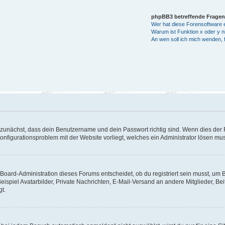
phpBB3 betreffende Fragen
Wer hat diese Forensoftware e
Warum ist Funktion x oder y ni
An wen soll ich mich wenden, 
 zunächst, dass dein Benutzername und dein Passwort richtig sind. Wenn dies der F
Konfigurationsproblem mit der Website vorliegt, welches ein Administrator lösen mu
Board-Administration dieses Forums entscheidet, ob du registriert sein musst, um Bei
eispiel Avatarbilder, Private Nachrichten, E-Mail-Versand an andere Mitglieder, Be
gt.