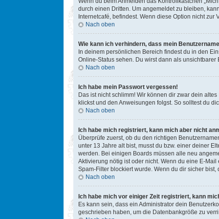
Wenn du beim Anmelden das Kontrollkästchen „Mich b
durch einen Dritten. Um angemeldet zu bleiben, kan
Internetcafé, befindest. Wenn diese Option nicht zur
Nach oben
Wie kann ich verhindern, dass mein Benutzername 
In deinem persönlichen Bereich findest du in den Ei
Online-Status sehen. Du wirst dann als unsichtbarer
Nach oben
Ich habe mein Passwort vergessen!
Das ist nicht schlimm! Wir können dir zwar dein alte
klickst und den Anweisungen folgst. So solltest du 
Nach oben
Ich habe mich registriert, kann mich aber nicht an
Überprüfe zuerst, ob du den richtigen Benutzername
unter 13 Jahre alt bist, musst du bzw. einer deiner E
werden. Bei einigen Boards müssen alle neu angemelde
Aktivierung nötig ist oder nicht. Wenn du eine E-Mai
Spam-Filter blockiert wurde. Wenn du dir sicher bist
Nach oben
Ich habe mich vor einiger Zeit registriert, kann m
Es kann sein, dass ein Administrator dein Benutzerko
geschrieben haben, um die Datenbankgröße zu verring