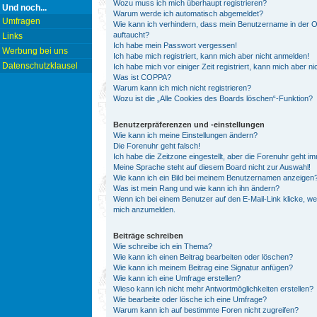
Wozu muss ich mich überhaupt registrieren?
Und noch...
Warum werde ich automatisch abgemeldet?
Umfragen
Wie kann ich verhindern, dass mein Benutzername in der On
auftaucht?
Links
Ich habe mein Passwort vergessen!
Werbung bei uns
Ich habe mich registriert, kann mich aber nicht anmelden!
Datenschutzklausel
Ich habe mich vor einiger Zeit registriert, kann mich aber 
Was ist COPPA?
Warum kann ich mich nicht registrieren?
Wozu ist die „Alle Cookies des Boards löschen“-Funktion?
Benutzerpräferenzen und -einstellungen
Wie kann ich meine Einstellungen ändern?
Die Forenuhr geht falsch!
Ich habe die Zeitzone eingestellt, aber die Forenuhr geht i
Meine Sprache steht auf diesem Board nicht zur Auswahl!
Wie kann ich ein Bild bei meinem Benutzernamen anzeigen
Was ist mein Rang und wie kann ich ihn ändern?
Wenn ich bei einem Benutzer auf den E-Mail-Link klicke, we
mich anzumelden.
Beiträge schreiben
Wie schreibe ich ein Thema?
Wie kann ich einen Beitrag bearbeiten oder löschen?
Wie kann ich meinem Beitrag eine Signatur anfügen?
Wie kann ich eine Umfrage erstellen?
Wieso kann ich nicht mehr Antwortmöglichkeiten erstellen?
Wie bearbeite oder lösche ich eine Umfrage?
Warum kann ich auf bestimmte Foren nicht zugreifen?