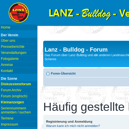
Home
Der Verein
Über uns
Presseberichte
Lanz - Bulldog - Forum
Veranstaltungen
Das Forum über Lanz-Bulldog und alle anderen Landmaschin
Fotogalerie
Scheres
Anreise
Kontakt
Foren-Übersicht
Die Szene
Diskussionsforum
Forum Archiv
Forum (englisch)
Kleinanzeigen
Häufig gestellte
Seriennummern
anmelden / suchen
Termine
Registrierung und Anmeldung
Impressum
Warum kann ich mich nicht anmelden?