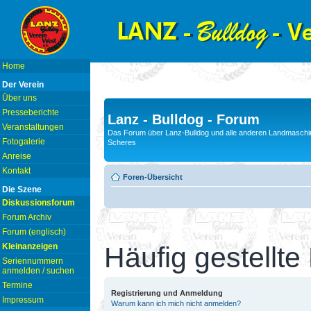
Home
Der Verein
Über uns
Presseberichte
Lanz - Bulldog - Forum
Veranstaltungen
Das Forum über Lanz-Bulldog und alle anderen Landmaschin
Fotogalerie
Scheres
Anreise
Kontakt
Foren-Übersicht
Die Szene
Diskussionsforum
Forum Archiv
Forum (englisch)
Kleinanzeigen
Häufig gestellte
Seriennummern
anmelden / suchen
Termine
Registrierung und Anmeldung
Impressum
Warum kann ich mich nicht anmelden?