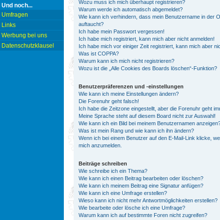
Wozu muss ich mich überhaupt registrieren?
Und noch...
Warum werde ich automatisch abgemeldet?
Umfragen
Wie kann ich verhindern, dass mein Benutzername in der On
auftaucht?
Links
Ich habe mein Passwort vergessen!
Werbung bei uns
Ich habe mich registriert, kann mich aber nicht anmelden!
Datenschutzklausel
Ich habe mich vor einiger Zeit registriert, kann mich aber 
Was ist COPPA?
Warum kann ich mich nicht registrieren?
Wozu ist die „Alle Cookies des Boards löschen“-Funktion?
Benutzerpräferenzen und -einstellungen
Wie kann ich meine Einstellungen ändern?
Die Forenuhr geht falsch!
Ich habe die Zeitzone eingestellt, aber die Forenuhr geht i
Meine Sprache steht auf diesem Board nicht zur Auswahl!
Wie kann ich ein Bild bei meinem Benutzernamen anzeigen
Was ist mein Rang und wie kann ich ihn ändern?
Wenn ich bei einem Benutzer auf den E-Mail-Link klicke, we
mich anzumelden.
Beiträge schreiben
Wie schreibe ich ein Thema?
Wie kann ich einen Beitrag bearbeiten oder löschen?
Wie kann ich meinem Beitrag eine Signatur anfügen?
Wie kann ich eine Umfrage erstellen?
Wieso kann ich nicht mehr Antwortmöglichkeiten erstellen?
Wie bearbeite oder lösche ich eine Umfrage?
Warum kann ich auf bestimmte Foren nicht zugreifen?