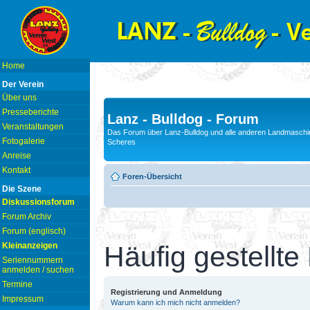
Home
Der Verein
Über uns
Presseberichte
Lanz - Bulldog - Forum
Veranstaltungen
Das Forum über Lanz-Bulldog und alle anderen Landmaschin
Fotogalerie
Scheres
Anreise
Kontakt
Foren-Übersicht
Die Szene
Diskussionsforum
Forum Archiv
Forum (englisch)
Kleinanzeigen
Häufig gestellte
Seriennummern
anmelden / suchen
Termine
Registrierung und Anmeldung
Impressum
Warum kann ich mich nicht anmelden?