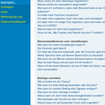
Wozu muss ich mich überhaupt registrieren?
Und noch...
Warum werde ich automatisch abgemeldet?
Umfragen
Wie kann ich verhindern, dass mein Benutzername in der On
auftaucht?
Links
Ich habe mein Passwort vergessen!
Werbung bei uns
Ich habe mich registriert, kann mich aber nicht anmelden!
Datenschutzklausel
Ich habe mich vor einiger Zeit registriert, kann mich aber 
Was ist COPPA?
Warum kann ich mich nicht registrieren?
Wozu ist die „Alle Cookies des Boards löschen“-Funktion?
Benutzerpräferenzen und -einstellungen
Wie kann ich meine Einstellungen ändern?
Die Forenuhr geht falsch!
Ich habe die Zeitzone eingestellt, aber die Forenuhr geht i
Meine Sprache steht auf diesem Board nicht zur Auswahl!
Wie kann ich ein Bild bei meinem Benutzernamen anzeigen
Was ist mein Rang und wie kann ich ihn ändern?
Wenn ich bei einem Benutzer auf den E-Mail-Link klicke, we
mich anzumelden.
Beiträge schreiben
Wie schreibe ich ein Thema?
Wie kann ich einen Beitrag bearbeiten oder löschen?
Wie kann ich meinem Beitrag eine Signatur anfügen?
Wie kann ich eine Umfrage erstellen?
Wieso kann ich nicht mehr Antwortmöglichkeiten erstellen?
Wie bearbeite oder lösche ich eine Umfrage?
Warum kann ich auf bestimmte Foren nicht zugreifen?