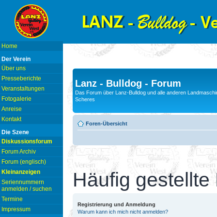
Home
Der Verein
Über uns
Presseberichte
Lanz - Bulldog - Forum
Veranstaltungen
Das Forum über Lanz-Bulldog und alle anderen Landmaschin
Fotogalerie
Scheres
Anreise
Kontakt
Foren-Übersicht
Die Szene
Diskussionsforum
Forum Archiv
Forum (englisch)
Kleinanzeigen
Häufig gestellte
Seriennummern
anmelden / suchen
Termine
Registrierung und Anmeldung
Impressum
Warum kann ich mich nicht anmelden?