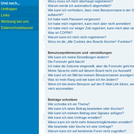
Wozu muss ich mich überhaupt registrieren?
Und noch...
Warum werde ich automatisch abgemeldet?
Umfragen
Wie kann ich verhindern, dass mein Benutzername in der On
auftaucht?
Links
Ich habe mein Passwort vergessen!
Werbung bei uns
Ich habe mich registriert, kann mich aber nicht anmelden!
Datenschutzklausel
Ich habe mich vor einiger Zeit registriert, kann mich aber 
Was ist COPPA?
Warum kann ich mich nicht registrieren?
Wozu ist die „Alle Cookies des Boards löschen“-Funktion?
Benutzerpräferenzen und -einstellungen
Wie kann ich meine Einstellungen ändern?
Die Forenuhr geht falsch!
Ich habe die Zeitzone eingestellt, aber die Forenuhr geht i
Meine Sprache steht auf diesem Board nicht zur Auswahl!
Wie kann ich ein Bild bei meinem Benutzernamen anzeigen
Was ist mein Rang und wie kann ich ihn ändern?
Wenn ich bei einem Benutzer auf den E-Mail-Link klicke, we
mich anzumelden.
Beiträge schreiben
Wie schreibe ich ein Thema?
Wie kann ich einen Beitrag bearbeiten oder löschen?
Wie kann ich meinem Beitrag eine Signatur anfügen?
Wie kann ich eine Umfrage erstellen?
Wieso kann ich nicht mehr Antwortmöglichkeiten erstellen?
Wie bearbeite oder lösche ich eine Umfrage?
Warum kann ich auf bestimmte Foren nicht zugreifen?