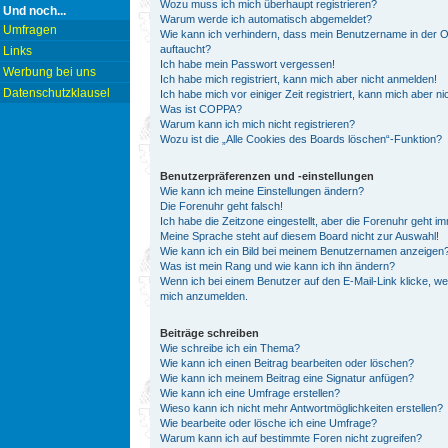
Wozu muss ich mich überhaupt registrieren?
Und noch...
Warum werde ich automatisch abgemeldet?
Umfragen
Wie kann ich verhindern, dass mein Benutzername in der On
auftaucht?
Links
Ich habe mein Passwort vergessen!
Werbung bei uns
Ich habe mich registriert, kann mich aber nicht anmelden!
Datenschutzklausel
Ich habe mich vor einiger Zeit registriert, kann mich aber 
Was ist COPPA?
Warum kann ich mich nicht registrieren?
Wozu ist die „Alle Cookies des Boards löschen“-Funktion?
Benutzerpräferenzen und -einstellungen
Wie kann ich meine Einstellungen ändern?
Die Forenuhr geht falsch!
Ich habe die Zeitzone eingestellt, aber die Forenuhr geht i
Meine Sprache steht auf diesem Board nicht zur Auswahl!
Wie kann ich ein Bild bei meinem Benutzernamen anzeigen
Was ist mein Rang und wie kann ich ihn ändern?
Wenn ich bei einem Benutzer auf den E-Mail-Link klicke, we
mich anzumelden.
Beiträge schreiben
Wie schreibe ich ein Thema?
Wie kann ich einen Beitrag bearbeiten oder löschen?
Wie kann ich meinem Beitrag eine Signatur anfügen?
Wie kann ich eine Umfrage erstellen?
Wieso kann ich nicht mehr Antwortmöglichkeiten erstellen?
Wie bearbeite oder lösche ich eine Umfrage?
Warum kann ich auf bestimmte Foren nicht zugreifen?