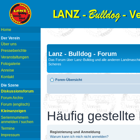
Home
Der Verein
Über uns
Presseberichte
Lanz - Bulldog - Forum
Veranstaltungen
Das Forum über Lanz-Bulldog und alle anderen Landmaschin
Fotogalerie
Scheres
Anreise
Kontakt
Foren-Übersicht
Die Szene
Diskussionsforum
Forum Archiv
Forum (englisch)
Kleinanzeigen
Häufig gestellte
Seriennummern
anmelden / suchen
Termine
Registrierung und Anmeldung
Impressum
Warum kann ich mich nicht anmelden?